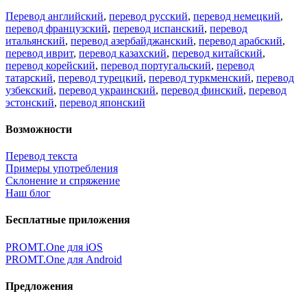
Перевод английский
,
перевод русский
,
перевод немецкий
,
перевод французский
,
перевод испанский
,
перевод
итальянский
,
перевод азербайджанский
,
перевод арабский
,
перевод иврит
,
перевод казахский
,
перевод китайский
,
перевод корейский
,
перевод португальский
,
перевод
татарский
,
перевод турецкий
,
перевод туркменский
,
перевод
узбекский
,
перевод украинский
,
перевод финский
,
перевод
эстонский
,
перевод японский
Возможности
Перевод текста
Примеры употребления
Склонение и спряжение
Наш блог
Бесплатные приложения
PROMT.One для iOS
PROMT.One для Android
Предложения