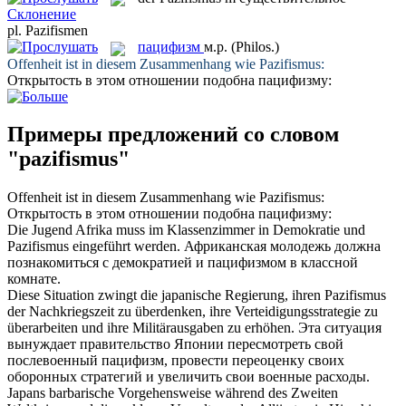
Склонение
pl.
Pazifismen
пацифизм
м.р.
(Philos.)
Offenheit ist in diesem Zusammenhang wie
Pazifismus
:
Открытость в этом отношении подобна
пацифизму
:
Примеры предложений со словом
"pazifismus"
Offenheit ist in diesem Zusammenhang wie
Pazifismus
:
Открытость в этом отношении подобна
пацифизму
:
Die Jugend Afrika muss im Klassenzimmer in Demokratie und
Pazifismus
eingeführt werden.
Африканская молодежь должна
познакомиться с демократией и
пацифизмом
в классной
комнате.
Diese Situation zwingt die japanische Regierung, ihren
Pazifismus
der Nachkriegszeit zu überdenken, ihre Verteidigungsstrategie zu
überarbeiten und ihre Militärausgaben zu erhöhen.
Эта ситуация
вынуждает правительство Японии пересмотреть свой
послевоенный
пацифизм
, провести переоценку своих
оборонных стратегий и увеличить свои военные расходы.
Japans barbarische Vorgehensweise während des Zweiten