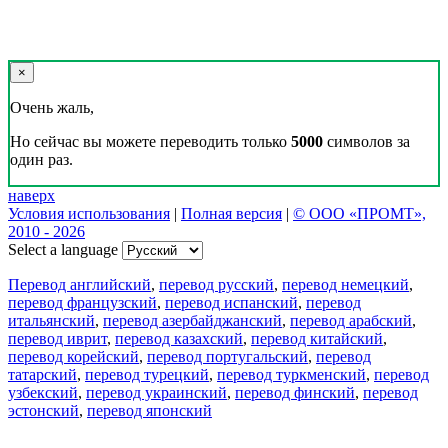
×
Очень жаль,
Но сейчас вы можете переводить только
5000
символов за
один раз.
наверх
Условия использования
|
Полная версия
|
© ООО «ПРОМТ»,
2010 - 2026
Select a language
Перевод английский
,
перевод русский
,
перевод немецкий
,
перевод французский
,
перевод испанский
,
перевод
итальянский
,
перевод азербайджанский
,
перевод арабский
,
перевод иврит
,
перевод казахский
,
перевод китайский
,
перевод корейский
,
перевод португальский
,
перевод
татарский
,
перевод турецкий
,
перевод туркменский
,
перевод
узбекский
,
перевод украинский
,
перевод финский
,
перевод
эстонский
,
перевод японский