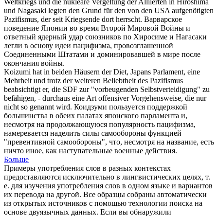
Weltkriegs und die nukleare Vergeltung der Alliierten in Hiroshima
und Nagasaki legten den Grund für den von den USA aufgenötigten
Pazifismus
, der seit Kriegsende dort herrscht.
Варварское
поведение Японии во время Второй Мировой Войны и
ответный ядерный удар союзников по Хиросиме и Нагасаки
легли в основу идеи
пацифизма
, провозглашенной
Соединенными Штатами и доминировавшей в мире после
окончания войны.
Koizumi hat in beiden Häusern der Diet, Japans Parlament, eine
Mehrheit und trotz der weiteren Beliebtheit des
Pazifismus
beabsichtigt er, die SDF zur "vorbeugenden Selbstverteidigung" zu
befähigen, - durchaus eine Art offensiver Vorgehensweise, die nur
nicht so genannt wird.
Коидзуми пользуется поддержкой
большинства в обеих палатах японского парламента и,
несмотря на продолжающуюся популярность
пацифизма
,
намеревается наделить силы самообороны функцией
"превентивной самообороны", что, несмотря на название, есть
ничто иное, как наступательные военные действия.
Больше
Примеры употребления слов в разных контекстах
предоставляются исключительно в лингвистических целях, т.
е. для изучения употребления слов в одном языке и вариантов
их перевода на другой. Все образцы собраны автоматически
из открытых источников с помощью технологии поиска на
основе двуязычных данных. Если вы обнаружили