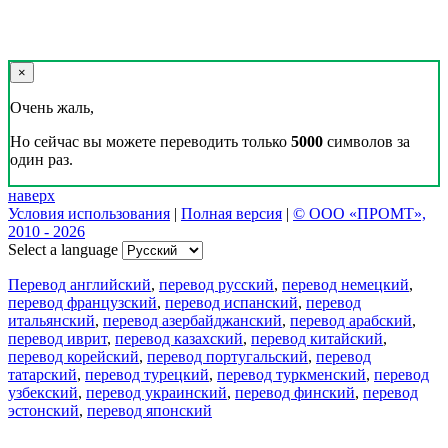
×
Очень жаль,
Но сейчас вы можете переводить только
5000
символов за
один раз.
наверх
Условия использования
|
Полная версия
|
© ООО «ПРОМТ»,
2010 - 2026
Select a language
Перевод английский
,
перевод русский
,
перевод немецкий
,
перевод французский
,
перевод испанский
,
перевод
итальянский
,
перевод азербайджанский
,
перевод арабский
,
перевод иврит
,
перевод казахский
,
перевод китайский
,
перевод корейский
,
перевод португальский
,
перевод
татарский
,
перевод турецкий
,
перевод туркменский
,
перевод
узбекский
,
перевод украинский
,
перевод финский
,
перевод
эстонский
,
перевод японский