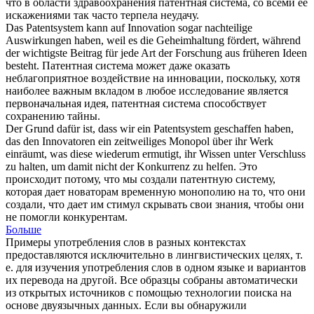
что в области здравоохранения
патентная система
, со всеми ее
искажениями так часто терпела неудачу.
Das
Patentsystem
kann auf Innovation sogar nachteilige
Auswirkungen haben, weil es die Geheimhaltung fördert, während
der wichtigste Beitrag für jede Art der Forschung aus früheren Ideen
besteht.
Патентная система
может даже оказать
неблагоприятное воздействие на инновации, поскольку, хотя
наиболее важным вкладом в любое исследование является
первоначальная идея, патентная система способствует
сохранению тайны.
Der Grund dafür ist, dass wir ein
Patentsystem
geschaffen haben,
das den Innovatoren ein zeitweiliges Monopol über ihr Werk
einräumt, was diese wiederum ermutigt, ihr Wissen unter Verschluss
zu halten, um damit nicht der Konkurrenz zu helfen.
Это
происходит потому, что мы создали
патентную систему
,
которая дает новаторам временную монополию на то, что они
создали, что дает им стимул скрывать свои знания, чтобы они
не помогли конкурентам.
Больше
Примеры употребления слов в разных контекстах
предоставляются исключительно в лингвистических целях, т.
е. для изучения употребления слов в одном языке и вариантов
их перевода на другой. Все образцы собраны автоматически
из открытых источников с помощью технологии поиска на
основе двуязычных данных. Если вы обнаружили