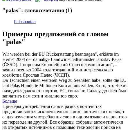
"palas": словосочетания
(1)
Palasbauten
Примеры предложений со словом
"palas"
Wir werden bei der EU Rückerstattung beantragen", erklärte im
Herbst 2004 der damalige Landwirtschaftsminister Jaroslav
Palas
(ČSSD).
Попросим Европейский Союз о компенсации", -
заявил осенью 2004 года тогдашний министр сельского
хозяйства Ярослав Палас (ЧСДП).
Da Tschechien einen weiteren Weg zu Seehäfen habe, sollte die EU
laut
Palas
Hunderte Millionen Euro an uns zahlen.
За то, что Чехия
находится далеко от портов, ЕС, согласно Паласу, должен был
заплатить нам сотни миллионов евро.
Больше
Примеры употребления слов в разных контекстах
предоставляются исключительно в лингвистических целях, т.
е. для изучения употребления слов в одном языке и вариантов
их перевода на другой. Все образцы собраны автоматически
из открытых источников с помощью технологии поиска на