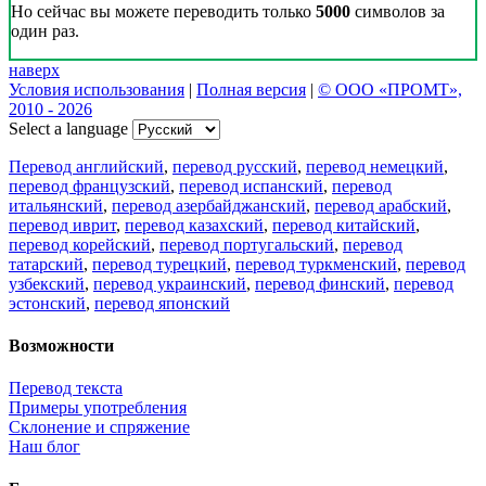
Но сейчас вы можете переводить только
5000
символов за
один раз.
наверх
Условия использования
|
Полная версия
|
© ООО «ПРОМТ»,
2010 - 2026
Select a language
Перевод английский
,
перевод русский
,
перевод немецкий
,
перевод французский
,
перевод испанский
,
перевод
итальянский
,
перевод азербайджанский
,
перевод арабский
,
перевод иврит
,
перевод казахский
,
перевод китайский
,
перевод корейский
,
перевод португальский
,
перевод
татарский
,
перевод турецкий
,
перевод туркменский
,
перевод
узбекский
,
перевод украинский
,
перевод финский
,
перевод
эстонский
,
перевод японский
Возможности
Перевод текста
Примеры употребления
Склонение и спряжение
Наш блог