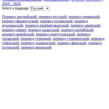
2010 - 2026
Select a language
Перевод английский
,
перевод русский
,
перевод немецкий
,
перевод французский
,
перевод испанский
,
перевод
итальянский
,
перевод азербайджанский
,
перевод арабский
,
перевод иврит
,
перевод казахский
,
перевод китайский
,
перевод корейский
,
перевод португальский
,
перевод
татарский
,
перевод турецкий
,
перевод туркменский
,
перевод
узбекский
,
перевод украинский
,
перевод финский
,
перевод
эстонский
,
перевод японский
Возможности
Перевод текста
Примеры употребления
Склонение и спряжение
Наш блог
Бесплатные приложения
PROMT.One для iOS
PROMT.One для Android