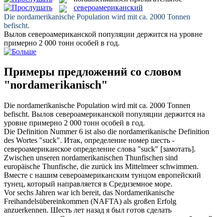
североамериканский
Die
nordamerikanische
Population wird mit ca. 2000 Tonnen
befischt.
Вылов
североамериканской
популяции держится на уровне
примерно 2 000 тонн особей в год.
Примеры предложений со словом
"nordamerikanisch"
Die
nordamerikanische
Population wird mit ca. 2000 Tonnen
befischt.
Вылов
североамериканской
популяции держится на
уровне примерно 2 000 тонн особей в год.
Die Definition Nummer 6 ist also die
nordamerikanische
Definition
des Wortes "suck".
Итак, определение номер шесть -
североамериканское
определение слова "suck" [замотать].
Zwischen unseren
nordamerikanischen
Thunfischen sind
europäische Thunfische, die zurück ins Mittelmeer schwimmen.
Вместе с нашим
североамериканским
тунцом европейский
тунец, который направляется в Средиземное море.
Vor sechs Jahren war ich bereit, das
Nordamerikanische
Freihandelsübereinkommen (NAFTA) als großen Erfolg
anzuerkennen.
Шесть лет назад я был готов сделать