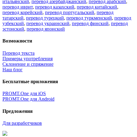
итальянский
,
перевод азербайджанский
,
перевод арабский
,
перевод иврит
,
перевод казахский
,
перевод китайский
,
перевод корейский
,
перевод португальский
,
перевод
татарский
,
перевод турецкий
,
перевод туркменский
,
перевод
узбекский
,
перевод украинский
,
перевод финский
,
перевод
эстонский
,
перевод японский
Возможности
Перевод текста
Примеры употребления
Склонение и спряжение
Наш блог
Бесплатные приложения
PROMT.One для iOS
PROMT.One для Android
Предложения
Для разработчиков