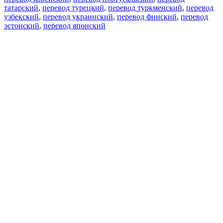
татарский
,
перевод турецкий
,
перевод туркменский
,
перевод
узбекский
,
перевод украинский
,
перевод финский
,
перевод
эстонский
,
перевод японский
Возможности
Перевод текста
Примеры употребления
Склонение и спряжение
Наш блог
Бесплатные приложения
PROMT.One для iOS
PROMT.One для Android
Предложения
Для разработчиков
Копировать текст
Копировать перевод