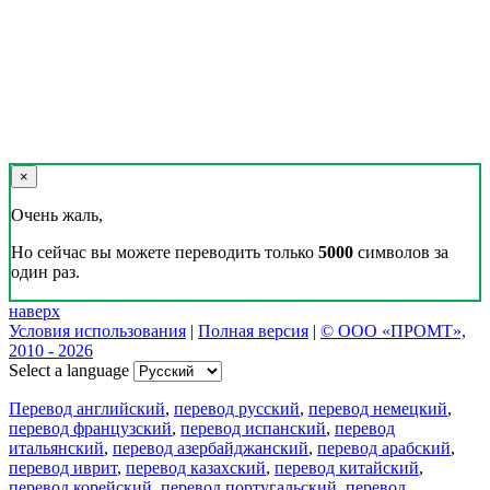
×
Очень жаль,
Но сейчас вы можете переводить только
5000
символов за
один раз.
наверх
Условия использования
|
Полная версия
|
© ООО «ПРОМТ»,
2010 - 2026
Select a language
Перевод английский
,
перевод русский
,
перевод немецкий
,
перевод французский
,
перевод испанский
,
перевод
итальянский
,
перевод азербайджанский
,
перевод арабский
,
перевод иврит
,
перевод казахский
,
перевод китайский
,
перевод корейский
,
перевод португальский
,
перевод