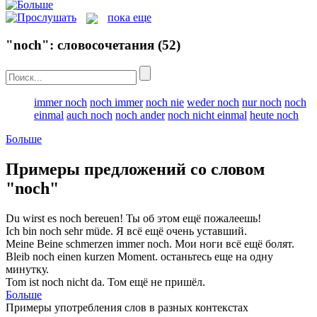
пока еще
"noch": словосочетания
(52)
immer noch
noch immer
noch nie
weder noch
nur noch
noch
einmal
auch noch
noch ander
noch nicht einmal
heute noch
Больше
Примеры предложений со словом
"noch"
Du wirst es
noch
bereuen!
Ты об этом
ещё
пожалеешь!
Ich bin
noch
sehr müde.
Я всё
ещё
очень уставший.
Meine Beine schmerzen immer
noch
.
Мои ноги всё
ещё
болят.
Bleib
noch
einen kurzen Moment.
останьтесь
еще
на одну
минутку.
Tom ist
noch
nicht da.
Том
ещё
не пришёл.
Больше
Примеры употребления слов в разных контекстах