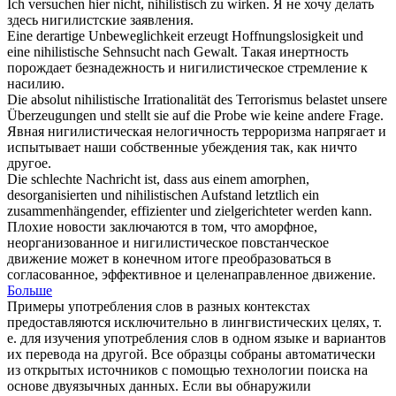
Ich versuchen hier nicht,
nihilistisch
zu wirken.
Я не хочу делать
здесь
нигилистские
заявления.
Eine derartige Unbeweglichkeit erzeugt Hoffnungslosigkeit und
eine
nihilistische
Sehnsucht nach Gewalt.
Такая инертность
порождает безнадежность и
нигилистическое
стремление к
насилию.
Die absolut
nihilistische
Irrationalität des Terrorismus belastet unsere
Überzeugungen und stellt sie auf die Probe wie keine andere Frage.
Явная
нигилистическая
нелогичность терроризма напрягает и
испытывает наши собственные убеждения так, как ничто
другое.
Die schlechte Nachricht ist, dass aus einem amorphen,
desorganisierten und
nihilistischen
Aufstand letztlich ein
zusammenhängender, effizienter und zielgerichteter werden kann.
Плохие новости заключаются в том, что аморфное,
неорганизованное и
нигилистическое
повстанческое
движение может в конечном итоге преобразоваться в
согласованное, эффективное и целенаправленное движение.
Больше
Примеры употребления слов в разных контекстах
предоставляются исключительно в лингвистических целях, т.
е. для изучения употребления слов в одном языке и вариантов
их перевода на другой. Все образцы собраны автоматически
из открытых источников с помощью технологии поиска на
основе двуязычных данных. Если вы обнаружили