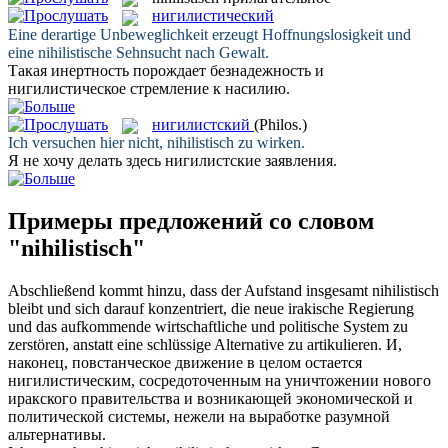
нигилистический
Eine derartige Unbeweglichkeit erzeugt Hoffnungslosigkeit und
eine
nihilistische
Sehnsucht nach Gewalt.
Такая инертность порождает безнадежность и
нигилистическое
стремление к насилию.
нигилистский
(Philos.)
Ich versuchen hier nicht,
nihilistisch
zu wirken.
Я не хочу делать здесь
нигилистские
заявления.
Примеры предложений со словом
"nihilistisch"
Abschließend kommt hinzu, dass der Aufstand insgesamt
nihilistisch
bleibt und sich darauf konzentriert, die neue irakische Regierung
und das aufkommende wirtschaftliche und politische System zu
zerstören, anstatt eine schlüssige Alternative zu artikulieren.
И,
наконец, повстанческое движение в целом остается
нигилистическим
, сосредоточенным на уничтожении нового
иракского правительства и возникающей экономической и
политической системы, нежели на выработке разумной
альтернативы.