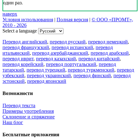
один раз.
наверх
Условия использования
|
Полная версия
|
© ООО «ПРОМТ»,
2010 - 2026
Select a language
Перевод английский
,
перевод русский
,
перевод немецкий
,
перевод французский
,
перевод испанский
,
перевод
итальянский
,
перевод азербайджанский
,
перевод арабский
,
перевод иврит
,
перевод казахский
,
перевод китайский
,
перевод корейский
,
перевод португальский
,
перевод
татарский
,
перевод турецкий
,
перевод туркменский
,
перевод
узбекский
,
перевод украинский
,
перевод финский
,
перевод
эстонский
,
перевод японский
Возможности
Перевод текста
Примеры употребления
Склонение и спряжение
Наш блог
Бесплатные приложения