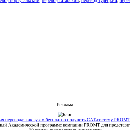
евод португальский
,
перевод татарский
,
перевод турецкий
,
пере
Реклама
 перевода: как вузам бесплатно получить CAT-систему PROMT T
енный Академической программе компании PROMT для представит