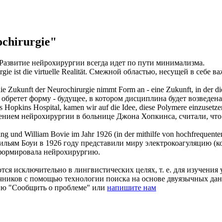
chirurgie"
Развитие
нейрохирургии
всегда идет по пути минимализма.
rgie
ist die virtuelle Realität.
Смежной областью, несущей в себе в
die Zukunft der
Neurochirurgie
nimmt Form an - eine Zukunft, in der di
обретет форму - будущее, в котором дисциплина будет возведен
 Hopkins Hospital, kamen wir auf die Idee, diese Polymere einzuset
лением
нейрохирургии
в больнице Джона Хопкинса, считали, что
und William Bovie im Jahr 1926 (in der mithilfe von hochfrequentem 
ьям Боуи в 1926 году представили миру электрокоагуляцию (к
сформировала
нейрохирургию
.
ся исключительно в лингвистических целях, т. е. для изучения 
очников с помощью технологии поиска на основе двуязычных д
ию "Сообщить о проблеме" или
напишите нам