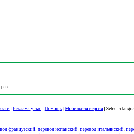
раз.
ости
|
Реклама у нас
|
Помощь
|
Мобильная версия
|
Select a langu
евод французский
,
перевод испанский
,
перевод итальянский
,
пер