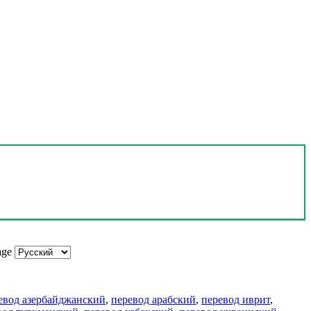
age
евод азербайджанский
,
перевод арабский
,
перевод иврит
,