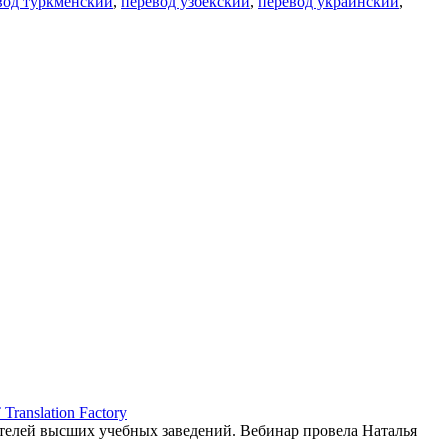
вод туркменский
,
перевод узбекский
,
перевод украинский
,
ranslation Factory
елей высших учебных заведений. Вебинар провела Наталья