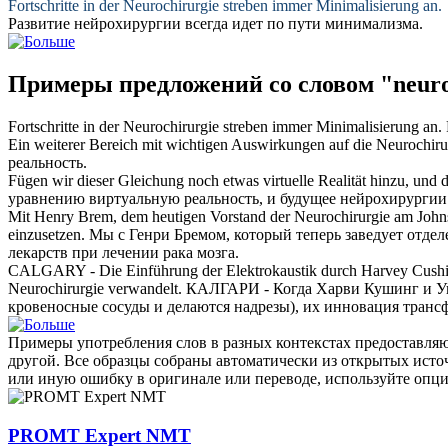
Fortschritte in der
Neurochirurgie
streben immer Minimalisierung an.
Развитие
нейрохирургии
всегда идет по пути минимализма.
Примеры предложений со словом "neuro
Fortschritte in der
Neurochirurgie
streben immer Minimalisierung an.
Ein weiterer Bereich mit wichtigen Auswirkungen auf die
Neurochiru
реальность.
Fügen wir dieser Gleichung noch etwas virtuelle Realität hinzu, und 
уравнению виртуальную реальность, и будущее
нейрохирургии
Mit Henry Brem, dem heutigen Vorstand der
Neurochirurgie
am Johns
einzusetzen.
Мы с Генри Бремом, который теперь заведует отде
лекарств при лечении рака мозга.
CALGARY - Die Einführung der Elektrokaustik durch Harvey Cushing 
Neurochirurgie
verwandelt.
КАЛГАРИ - Когда Харви Кушинг и Уил
кровеносные сосуды и делаются надрезы), их инновация тран
Примеры употребления слов в разных контекстах предоставляют
другой. Все образцы собраны автоматически из открытых ист
или иную ошибку в оригинале или переводе, используйте опц
PROMT Expert NMT