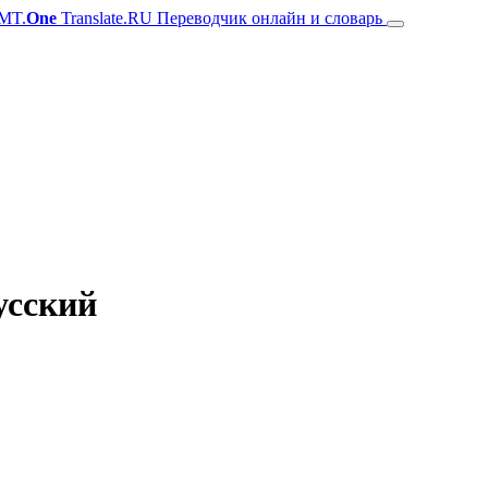
MT.
One
Translate.RU Переводчик онлайн и словарь
усский