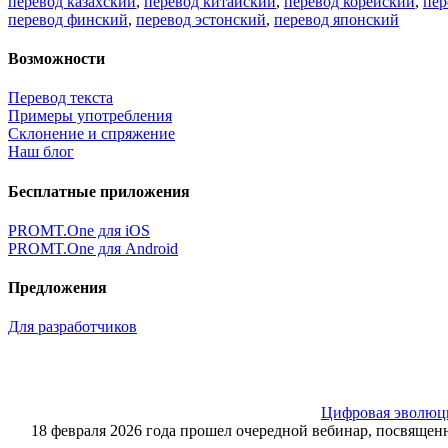
перевод казахский
,
перевод китайский
,
перевод корейский
,
пер
перевод финский
,
перевод эстонский
,
перевод японский
Возможности
Перевод текста
Примеры употребления
Склонение и спряжение
Наш блог
Бесплатные приложения
PROMT.One для iOS
PROMT.One для Android
Предложения
Для разработчиков
Цифровая эволюция
18 февраля 2026 года прошел очередной вебинар, посвящ