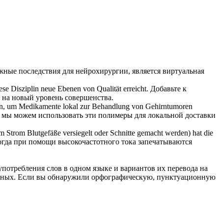
ажные последствия для
нейрохирургии
, является виртуальная
ese Disziplin neue Ebenen von Qualität erreicht.
Добавьте к
а на новый уровень совершенства.
zen, um Medikamente lokal zur Behandlung von Gehirntumoren
 мы можем использовать эти полимеры для локальной доставки
Strom Blutgefäße versiegelt oder Schnitte gemacht werden) hat die
огда при помощи высокочастотного тока запечатываются
употребления слов в одном языке и вариантов их перевода на
анных. Если вы обнаружили орфографическую, пунктуационную