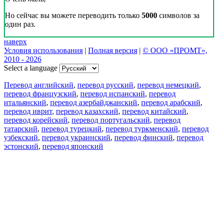
Но сейчас вы можете переводить только
5000
символов за
один раз.
наверх
Условия использования
|
Полная версия
|
© ООО «ПРОМТ»,
2010 - 2026
Select a language
Перевод английский
,
перевод русский
,
перевод немецкий
,
перевод французский
,
перевод испанский
,
перевод
итальянский
,
перевод азербайджанский
,
перевод арабский
,
перевод иврит
,
перевод казахский
,
перевод китайский
,
перевод корейский
,
перевод португальский
,
перевод
татарский
,
перевод турецкий
,
перевод туркменский
,
перевод
узбекский
,
перевод украинский
,
перевод финский
,
перевод
эстонский
,
перевод японский
Возможности
Перевод текста
Примеры употребления
Склонение и спряжение
Наш блог