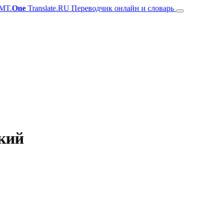
MT.
One
Translate.RU Переводчик онлайн и словарь
ский