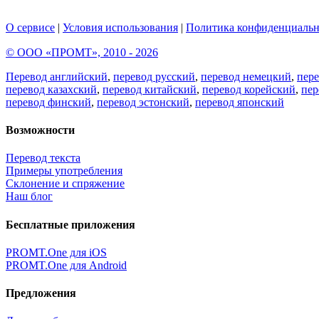
О сервисе
|
Условия использования
|
Политика конфиденциальн
© ООО «ПРОМТ», 2010 - 2026
Перевод английский
,
перевод русский
,
перевод немецкий
,
пер
перевод казахский
,
перевод китайский
,
перевод корейский
,
пер
перевод финский
,
перевод эстонский
,
перевод японский
Возможности
Перевод текста
Примеры употребления
Склонение и спряжение
Наш блог
Бесплатные приложения
PROMT.One для iOS
PROMT.One для Android
Предложения