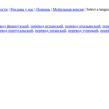
ости
|
Реклама у нас
|
Помощь
|
Мобильная версия
|
Select a langu
евод французский
,
перевод испанский
,
перевод итальянский
,
пер
евод португальский
,
перевод татарский
,
перевод турецкий
,
пере