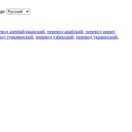
age
евод азербайджанский
,
перевод арабский
,
перевод иврит
,
вод туркменский
,
перевод узбекский
,
перевод украинский
,