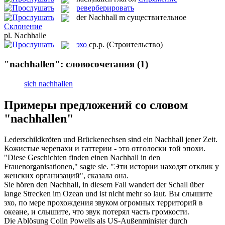
реверберировать
der
Nachhall
m
существительное
Склонение
pl.
Nachhalle
эхо
ср.р.
(Строительство)
"nachhallen": словосочетания
(1)
sich nachhallen
Примеры предложений со словом
"nachhallen"
Lederschildkröten und Brückenechsen sind ein
Nachhall
jener Zeit.
Кожистые черепахи и гаттерии - это
отголоски
той эпохи.
"Diese Geschichten finden einen
Nachhall
in den
Frauenorganisationen," sagte sie.
"Эти истории находят
отклик
у
женских организаций", сказала она.
Sie hören den
Nachhall
, in diesem Fall wandert der Schall über
lange Strecken im Ozean und ist nicht mehr so laut.
Вы слышите
эхо
, по мере прохождения звуком огромных территорий в
океане, и слышите, что звук потерял часть громкости.
Die Ablösung Colin Powells als US-Außenminister durch