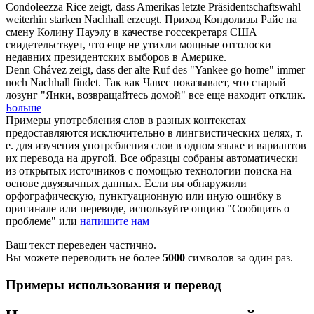
Condoleezza Rice zeigt, dass Amerikas letzte Präsidentschaftswahl
weiterhin starken
Nachhall
erzeugt.
Приход Кондолизы Райс на
смену Колину Пауэлу в качестве госсекретаря США
свидетельствует, что еще не утихли мощные
отголоски
недавних президентских выборов в Америке.
Denn Chávez zeigt, dass der alte Ruf des "Yankee go home" immer
noch
Nachhall
findet.
Так как Чавес показывает, что старый
лозунг "Янки, возвращайтесь домой" все еще находит
отклик
.
Больше
Примеры употребления слов в разных контекстах
предоставляются исключительно в лингвистических целях, т.
е. для изучения употребления слов в одном языке и вариантов
их перевода на другой. Все образцы собраны автоматически
из открытых источников с помощью технологии поиска на
основе двуязычных данных. Если вы обнаружили
орфографическую, пунктуационную или иную ошибку в
оригинале или переводе, используйте опцию "Сообщить о
проблеме" или
напишите нам
Ваш текст переведен частично.
Вы можете переводить не более
5000
символов за один раз.
Примеры использования и перевод