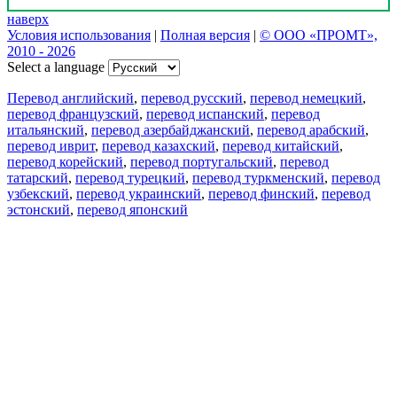
наверх
Условия использования
|
Полная версия
|
© ООО «ПРОМТ»,
2010 - 2026
Select a language
Перевод английский
,
перевод русский
,
перевод немецкий
,
перевод французский
,
перевод испанский
,
перевод
итальянский
,
перевод азербайджанский
,
перевод арабский
,
перевод иврит
,
перевод казахский
,
перевод китайский
,
перевод корейский
,
перевод португальский
,
перевод
татарский
,
перевод турецкий
,
перевод туркменский
,
перевод
узбекский
,
перевод украинский
,
перевод финский
,
перевод
эстонский
,
перевод японский
Возможности
Перевод текста
Примеры употребления
Склонение и спряжение
Наш блог
Бесплатные приложения
PROMT.One для iOS