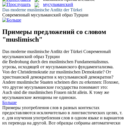
мусульманский
Das moderne
muslimische
Antlitz der Türkei
Современный
мусульманский
образ Турции
Примеры предложений со словом
"muslimisch"
Das moderne
muslimische
Antlitz der Türkei
Современный
мусульманский
образ Турции
die Bedrohung durch den
muslimischen
Fundamentalismus.
угрозы, исходящей от
мусульманского
фундаментализма.
Von der Christdemokratie zur
muslimischen
Demokratie?
От
христианской демократии к
мусульманской
демократии?
Andere
muslimische
Staaten scheinen dies zu erkennen:
Похоже,
что другие
мусульманские
государства понимают это:
Auch sind die
muslimischen
Frauen nicht allein.
К тому же
мусульманские
женщины не одиноки.
Больше
Примеры употребления слов в разных контекстах
предоставляются исключительно в лингвистических целях, т.
е. для изучения употребления слов в одном языке и вариантов
их перевода на другой. Все образцы собраны автоматически