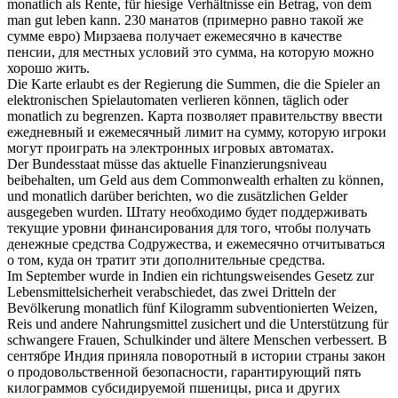
monatlich
als Rente, für hiesige Verhältnisse ein Betrag, von dem
man gut leben kann.
230 манатов (примерно равно такой же
сумме евро) Мирзаева получает
ежемесячно
в качестве
пенсии, для местных условий это сумма, на которую можно
хорошо жить.
Die Karte erlaubt es der Regierung die Summen, die die Spieler an
elektronischen Spielautomaten verlieren können, täglich oder
monatlich
zu begrenzen.
Карта позволяет правительству ввести
ежедневный и
ежемесячный
лимит на сумму, которую игроки
могут проиграть на электронных игровых автоматах.
Der Bundesstaat müsse das aktuelle Finanzierungsniveau
beibehalten, um Geld aus dem Commonwealth erhalten zu können,
und
monatlich
darüber berichten, wo die zusätzlichen Gelder
ausgegeben wurden.
Штату необходимо будет поддерживать
текущие уровни финансирования для того, чтобы получать
денежные средства Содружества, и
ежемесячно
отчитываться
о том, куда он тратит эти дополнительные средства.
Im September wurde in Indien ein richtungsweisendes Gesetz zur
Lebensmittelsicherheit verabschiedet, das zwei Dritteln der
Bevölkerung
monatlich
fünf Kilogramm subventionierten Weizen,
Reis und andere Nahrungsmittel zusichert und die Unterstützung für
schwangere Frauen, Schulkinder und ältere Menschen verbessert.
В
сентябре Индия приняла поворотный в истории страны закон
о продовольственной безопасности, гарантирующий пять
килограммов субсидируемой пшеницы, риса и других