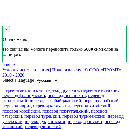
×
Очень жаль,
Но сейчас вы можете переводить только
5000
символов за
один раз.
наверх
Условия использования
|
Полная версия
|
© ООО «ПРОМТ»,
2010 - 2026
Select a language
Перевод английский
,
перевод русский
,
перевод немецкий
,
перевод французский
,
перевод испанский
,
перевод
итальянский
,
перевод азербайджанский
,
перевод арабский
,
перевод иврит
,
перевод казахский
,
перевод китайский
,
перевод корейский
,
перевод португальский
,
перевод
татарский
,
перевод турецкий
,
перевод туркменский
,
перевод
узбекский
,
перевод украинский
,
перевод финский
,
перевод
эстонский
,
перевод японский