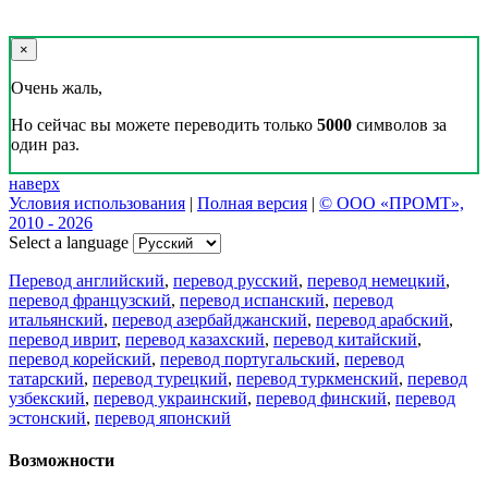
×
Очень жаль,
Но сейчас вы можете переводить только
5000
символов за
один раз.
наверх
Условия использования
|
Полная версия
|
© ООО «ПРОМТ»,
2010 - 2026
Select a language
Перевод английский
,
перевод русский
,
перевод немецкий
,
перевод французский
,
перевод испанский
,
перевод
итальянский
,
перевод азербайджанский
,
перевод арабский
,
перевод иврит
,
перевод казахский
,
перевод китайский
,
перевод корейский
,
перевод португальский
,
перевод
татарский
,
перевод турецкий
,
перевод туркменский
,
перевод
узбекский
,
перевод украинский
,
перевод финский
,
перевод
эстонский
,
перевод японский
Возможности