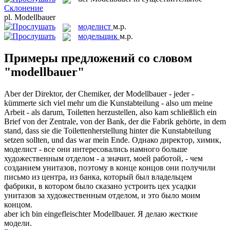
Склонение
pl.
Modellbauer
моделист
м.р.
модельщик
м.р.
Примеры предложений со словом
"modellbauer"
Aber der Direktor, der Chemiker, der
Modellbauer
- jeder -
kümmerte sich viel mehr um die Kunstabteilung - also um meine
Arbeit - als darum, Toiletten herzustellen, also kam schließlich ein
Brief von der Zentrale, von der Bank, der die Fabrik gehörte, in dem
stand, dass sie die Toilettenherstellung hinter die Kunstabteilung
setzen sollten, und das war mein Ende.
Однако директор, химик,
моделист
- все они интересовались намного больше
художественным отделом - а значит, моей работой, - чем
созданием унитазов, поэтому в конце концов они получили
письмо из центра, из банка, который был владельцем
фабрики, в котором было сказано устроить цех усадки
унитазов за художественным отделом, и это было моим
концом.
aber ich bin eingefleischter
Modellbauer
.
Я делаю жесткие
модели.