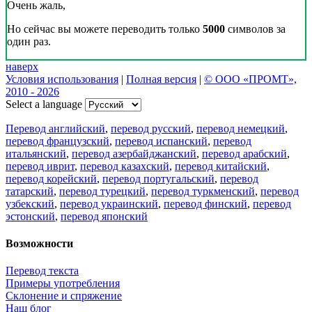
Очень жаль,
Но сейчас вы можете переводить только
5000
символов за
один раз.
наверх
Условия использования
|
Полная версия
|
© ООО «ПРОМТ»,
2010 - 2026
Select a language
Перевод английский
,
перевод русский
,
перевод немецкий
,
перевод французский
,
перевод испанский
,
перевод
итальянский
,
перевод азербайджанский
,
перевод арабский
,
перевод иврит
,
перевод казахский
,
перевод китайский
,
перевод корейский
,
перевод португальский
,
перевод
татарский
,
перевод турецкий
,
перевод туркменский
,
перевод
узбекский
,
перевод украинский
,
перевод финский
,
перевод
эстонский
,
перевод японский
Возможности
Перевод текста
Примеры употребления
Склонение и спряжение
Наш блог