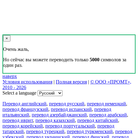
×
Очень жаль,
Но сейчас вы можете переводить только
5000
символов за
один раз.
наверх
Условия использования
|
Полная версия
|
© ООО «ПРОМТ»,
2010 - 2026
Select a language
Перевод английский
,
перевод русский
,
перевод немецкий
,
перевод французский
,
перевод испанский
,
перевод
итальянский
,
перевод азербайджанский
,
перевод арабский
,
перевод иврит
,
перевод казахский
,
перевод китайский
,
перевод корейский
,
перевод португальский
,
перевод
татарский
,
перевод турецкий
,
перевод туркменский
,
перевод
узбекский
,
перевод украинский
,
перевод финский
,
перевод