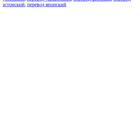
эстонский
,
перевод японский
Возможности
Перевод текста
Примеры употребления
Склонение и спряжение
Наш блог
Бесплатные приложения
PROMT.One для iOS
PROMT.One для Android
Предложения
Для разработчиков
Копировать текст
Копировать перевод
Сообщить о проблеме