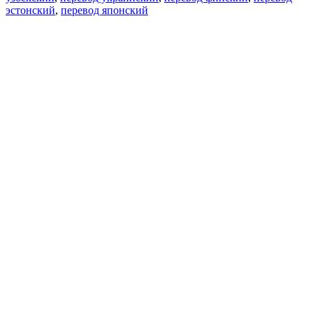
эстонский
,
перевод японский
Возможности
Перевод текста
Примеры употребления
Склонение и спряжение
Наш блог
Бесплатные приложения
PROMT.One для iOS
PROMT.One для Android
Предложения
Для разработчиков
Копировать текст
Копировать перевод
Сообщить о проблеме