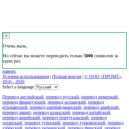
×
Очень жаль,
Но сейчас вы можете переводить только
5000
символов за
один раз.
наверх
Условия использования
|
Полная версия
|
© ООО «ПРОМТ»,
2010 - 2026
Select a language
Перевод английский
,
перевод русский
,
перевод немецкий
,
перевод французский
,
перевод испанский
,
перевод
итальянский
,
перевод азербайджанский
,
перевод арабский
,
перевод иврит
,
перевод казахский
,
перевод китайский
,
перевод корейский
,
перевод португальский
,
перевод
татарский
,
перевод турецкий
,
перевод туркменский
,
перевод
узбекский
,
перевод украинский
,
перевод финский
,
перевод