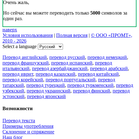
Очень жаль,
Но сейчас вы можете переводить только
5000
символов за
один раз.
наверх
Условия использования
|
Полная версия
|
© ООО «ПРОМТ»,
2010 - 2026
Select a language
Перевод английский
,
перевод русский
,
перевод немецкий
,
перевод французский
,
перевод испанский
,
перевод
итальянский
,
перевод азербайджанский
,
перевод арабский
,
перевод иврит
,
перевод казахский
,
перевод китайский
,
перевод корейский
,
перевод португальский
,
перевод
татарский
,
перевод турецкий
,
перевод туркменский
,
перевод
узбекский
,
перевод украинский
,
перевод финский
,
перевод
эстонский
,
перевод японский
Возможности
Перевод текста
Примеры употребления
Склонение и спряжение
Наш блог