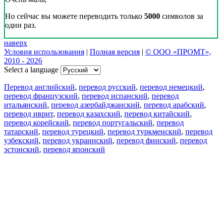
Но сейчас вы можете переводить только
5000
символов за
один раз.
наверх
Условия использования
|
Полная версия
|
© ООО «ПРОМТ»,
2010 - 2026
Select a language
Перевод английский
,
перевод русский
,
перевод немецкий
,
перевод французский
,
перевод испанский
,
перевод
итальянский
,
перевод азербайджанский
,
перевод арабский
,
перевод иврит
,
перевод казахский
,
перевод китайский
,
перевод корейский
,
перевод португальский
,
перевод
татарский
,
перевод турецкий
,
перевод туркменский
,
перевод
узбекский
,
перевод украинский
,
перевод финский
,
перевод
эстонский
,
перевод японский
Возможности
Перевод текста
Примеры употребления
Склонение и спряжение
Наш блог