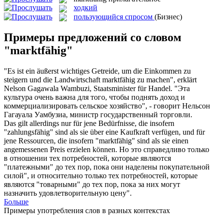
ходкий
пользующийся спросом
(Бизнес)
Примеры предложений со словом
"marktfähig"
"Es ist ein äußerst wichtiges Getreide, um die Einkommen zu
steigern und die Landwirtschaft
marktfähig
zu machen", erklärt
Nelson Gagawala Wambuzi, Staatsminister für Handel.
"Эта
культура очень важна для того, чтобы поднять доход и
коммерциализировать сельское хозяйство", - говорит Нельсон
Гагауала Уамбузиа, министр государственный торговли.
Das gilt allerdings nur für jene Bedürfnisse, die insofern
"zahlungsfähig" sind als sie über eine Kaufkraft verfügen, und für
jene Ressourcen, die insofern "
marktfähig
" sind als sie einen
angemessenen Preis erzielen können.
Но это справедливо только
в отношении тех потребностей, которые являются
"платежными" до тех пор, пока они наделены покупательной
силой", и относительно только тех потребностей, которые
являются "товарными" до тех пор, пока за них могут
назначить удовлетворительную цену".
Больше
Примеры употребления слов в разных контекстах