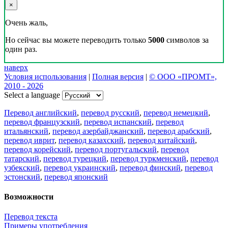
×
Очень жаль,
Но сейчас вы можете переводить только
5000
символов за
один раз.
наверх
Условия использования
|
Полная версия
|
© ООО «ПРОМТ»,
2010 - 2026
Select a language
Перевод английский
,
перевод русский
,
перевод немецкий
,
перевод французский
,
перевод испанский
,
перевод
итальянский
,
перевод азербайджанский
,
перевод арабский
,
перевод иврит
,
перевод казахский
,
перевод китайский
,
перевод корейский
,
перевод португальский
,
перевод
татарский
,
перевод турецкий
,
перевод туркменский
,
перевод
узбекский
,
перевод украинский
,
перевод финский
,
перевод
эстонский
,
перевод японский
Возможности
Перевод текста
Примеры употребления