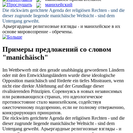
манихейский
Die rückwärts gerichtete Agenda der religiösen Rechten - und die
dieser zugrunde liegende
manichäische
Weltsicht - sind dem
Untergang geweiht.
Арьергардные религиозные взгляды - и
манихейское
в их
основе мировоззрение - обречены.
Примеры предложений со словом
"manichäisch"
Im Wettbewerb mit den gerade unabhängig gewordenen Ländern
oder mit den Entwicklungsländern wurde diese ideologische
Opposition
manichäisch
und förderte ein tiefes Misstrauen, wenn
nicht eine direkte Ablehnung auf der Grundlage dieser
rivalisierenden Prinzipien.
Соревнуясь в новых независимых
или развивающихся странах, это идеологическое
противостояние стало
манихейским
, содействуя
ожесточенному подозрению, если не полному отвержению,
конкурирующих принципов.
Die rückwärts gerichtete Agenda der religiösen Rechten - und die
dieser zugrunde liegende
manichäische
Weltsicht - sind dem
Untergang geweiht.
Арьергардные религиозные взгляды - и