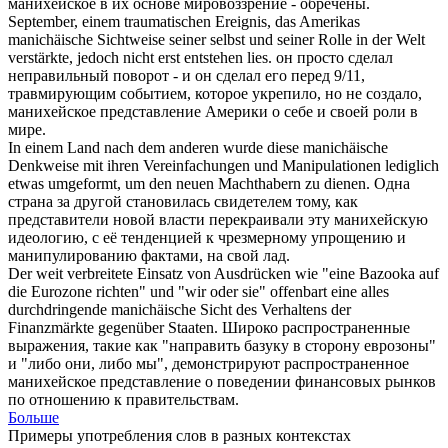
манихейское
в их основе мировоззрение - обречены.
September, einem traumatischen Ereignis, das Amerikas
manichäische
Sichtweise seiner selbst und seiner Rolle in der Welt
verstärkte, jedoch nicht erst entstehen lies.
он просто сделал
неправильный поворот - и он сделал его перед 9/11,
травмирующим событием, которое укрепило, но не создало,
манихейское
представление Америки о себе и своей роли в
мире.
In einem Land nach dem anderen wurde diese
manichäische
Denkweise mit ihren Vereinfachungen und Manipulationen lediglich
etwas umgeformt, um den neuen Machthabern zu dienen.
Одна
страна за другой становилась свидетелем тому, как
представители новой власти перекраивали эту
манихейскую
идеологию, с её тенденцией к чрезмерному упрощению и
манипулированию фактами, на свой лад.
Der weit verbreitete Einsatz von Ausdrücken wie "eine Bazooka auf
die Eurozone richten" und "wir oder sie" offenbart eine alles
durchdringende
manichäische
Sicht des Verhaltens der
Finanzmärkte gegenüber Staaten.
Широко распространенные
выражения, такие как "направить базуку в сторону еврозоны"
и "либо они, либо мы", демонстрируют распространенное
манихейское
представление о поведении финансовых рынков
по отношению к правительствам.
Больше
Примеры употребления слов в разных контекстах