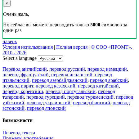
×
Очень жаль,
Но сейчас вы можете переводить только
5000
символов за
один раз.
наверх
Условия использования
|
Полная версия
|
© ООО «ПРОМТ»,
2010 - 2026
Select a language
Перевод английский
,
перевод русский
,
перевод немецкий
,
перевод французский
,
перевод испанский
,
перевод
итальянский
,
перевод азербайджанский
,
перевод арабский
,
перевод иврит
,
перевод казахский
,
перевод китайский
,
перевод корейский
,
перевод португальский
,
перевод
татарский
,
перевод турецкий
,
перевод туркменский
,
перевод
узбекский
,
перевод украинский
,
перевод финский
,
перевод
эстонский
,
перевод японский
Возможности
Перевод текста
Примеры употребления