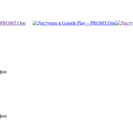
фон
фон