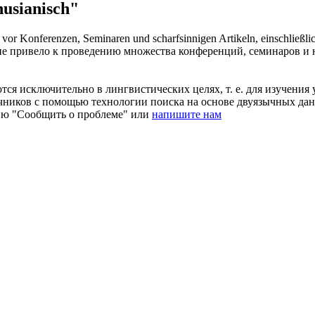
usianisch"
 vor Konferenzen, Seminaren und scharfsinnigen Artikeln, einschließli
тие привело к проведению множества конференций, семинаров и 
ся исключительно в лингвистических целях, т. е. для изучения 
очников с помощью технологии поиска на основе двуязычных д
ию "Сообщить о проблеме" или
напишите нам