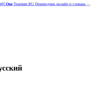
MT.
One
Translate.RU Переводчик онлайн и словарь
усский