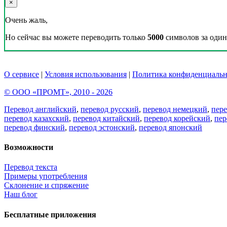
×
Очень жаль,
Но сейчас вы можете переводить только
5000
символов за один 
О сервисе
|
Условия использования
|
Политика конфиденциальн
© ООО «ПРОМТ», 2010 - 2026
Перевод английский
,
перевод русский
,
перевод немецкий
,
пер
перевод казахский
,
перевод китайский
,
перевод корейский
,
пер
перевод финский
,
перевод эстонский
,
перевод японский
Возможности
Перевод текста
Примеры употребления
Склонение и спряжение
Наш блог
Бесплатные приложения