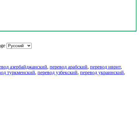
age
евод азербайджанский
,
перевод арабский
,
перевод иврит
,
вод туркменский
,
перевод узбекский
,
перевод украинский
,