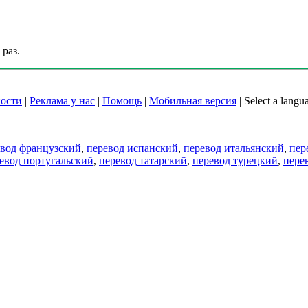
раз.
ости
|
Реклама у нас
|
Помощь
|
Мобильная версия
|
Select a langu
евод французский
,
перевод испанский
,
перевод итальянский
,
пер
евод португальский
,
перевод татарский
,
перевод турецкий
,
пере