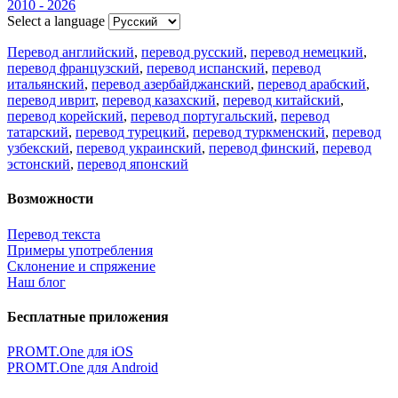
2010 - 2026
Select a language
Перевод английский
,
перевод русский
,
перевод немецкий
,
перевод французский
,
перевод испанский
,
перевод
итальянский
,
перевод азербайджанский
,
перевод арабский
,
перевод иврит
,
перевод казахский
,
перевод китайский
,
перевод корейский
,
перевод португальский
,
перевод
татарский
,
перевод турецкий
,
перевод туркменский
,
перевод
узбекский
,
перевод украинский
,
перевод финский
,
перевод
эстонский
,
перевод японский
Возможности
Перевод текста
Примеры употребления
Склонение и спряжение
Наш блог
Бесплатные приложения
PROMT.One для iOS
PROMT.One для Android