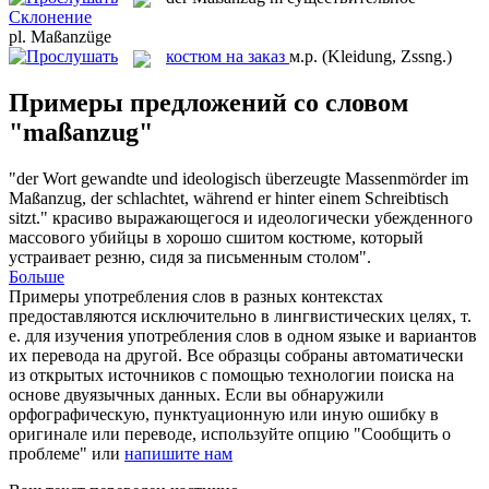
Склонение
pl.
Maßanzüge
костюм на заказ
м.р.
(Kleidung, Zssng.)
Примеры предложений со словом
"maßanzug"
"der Wort gewandte und ideologisch überzeugte Massenmörder im
Maßanzug
, der schlachtet, während er hinter einem Schreibtisch
sitzt."
красиво выражающегося и идеологически убежденного
массового убийцы в хорошо сшитом костюме, который
устраивает резню, сидя за письменным столом".
Больше
Примеры употребления слов в разных контекстах
предоставляются исключительно в лингвистических целях, т.
е. для изучения употребления слов в одном языке и вариантов
их перевода на другой. Все образцы собраны автоматически
из открытых источников с помощью технологии поиска на
основе двуязычных данных. Если вы обнаружили
орфографическую, пунктуационную или иную ошибку в
оригинале или переводе, используйте опцию "Сообщить о
проблеме" или
напишите нам