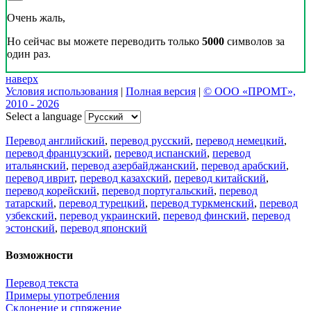
Очень жаль,
Но сейчас вы можете переводить только
5000
символов за
один раз.
наверх
Условия использования
|
Полная версия
|
© ООО «ПРОМТ»,
2010 - 2026
Select a language
Перевод английский
,
перевод русский
,
перевод немецкий
,
перевод французский
,
перевод испанский
,
перевод
итальянский
,
перевод азербайджанский
,
перевод арабский
,
перевод иврит
,
перевод казахский
,
перевод китайский
,
перевод корейский
,
перевод португальский
,
перевод
татарский
,
перевод турецкий
,
перевод туркменский
,
перевод
узбекский
,
перевод украинский
,
перевод финский
,
перевод
эстонский
,
перевод японский
Возможности
Перевод текста
Примеры употребления
Склонение и спряжение