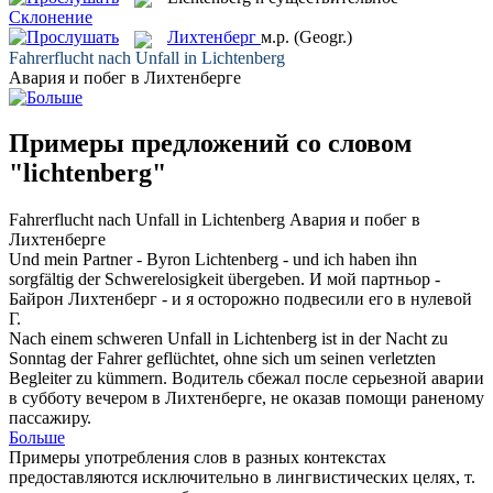
Склонение
Лихтенберг
м.р.
(Geogr.)
Fahrerflucht nach Unfall in
Lichtenberg
Авария и побег в
Лихтенберге
Примеры предложений со словом
"lichtenberg"
Fahrerflucht nach Unfall in
Lichtenberg
Авария и побег в
Лихтенберге
Und mein Partner - Byron
Lichtenberg
- und ich haben ihn
sorgfältig der Schwerelosigkeit übergeben.
И мой партньор -
Байрон
Лихтенберг
- и я осторожно подвесили его в нулевой
Г.
Nach einem schweren Unfall in
Lichtenberg
ist in der Nacht zu
Sonntag der Fahrer geflüchtet, ohne sich um seinen verletzten
Begleiter zu kümmern.
Водитель сбежал после серьезной аварии
в субботу вечером в
Лихтенберге
, не оказав помощи раненому
пассажиру.
Больше
Примеры употребления слов в разных контекстах
предоставляются исключительно в лингвистических целях, т.