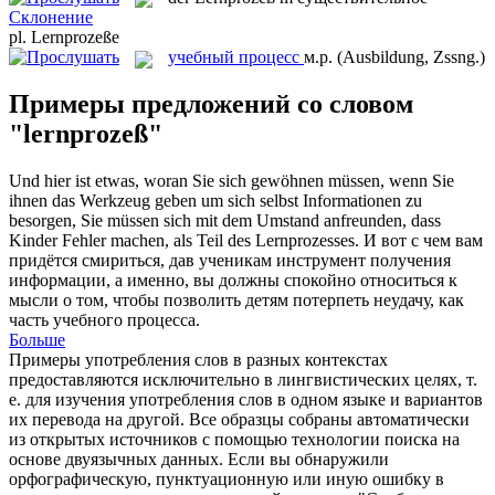
Склонение
pl.
Lernprozeße
учебный процесс
м.р.
(Ausbildung, Zssng.)
Примеры предложений со словом
"lernprozeß"
Und hier ist etwas, woran Sie sich gewöhnen müssen, wenn Sie
ihnen das Werkzeug geben um sich selbst Informationen zu
besorgen, Sie müssen sich mit dem Umstand anfreunden, dass
Kinder Fehler machen, als Teil des
Lernprozesses
.
И вот с чем вам
придётся смириться, дав ученикам инструмент получения
информации, а именно, вы должны спокойно относиться к
мысли о том, чтобы позволить детям потерпеть неудачу, как
часть
учебного процесса
.
Больше
Примеры употребления слов в разных контекстах
предоставляются исключительно в лингвистических целях, т.
е. для изучения употребления слов в одном языке и вариантов
их перевода на другой. Все образцы собраны автоматически
из открытых источников с помощью технологии поиска на
основе двуязычных данных. Если вы обнаружили
орфографическую, пунктуационную или иную ошибку в