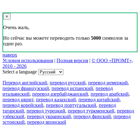
×
Очень жаль,
Но сейчас вы можете переводить только
5000
символов за
один раз.
наверх
Условия использования
|
Полная версия
|
© ООО «ПРОМТ»,
2010 - 2026
Select a language
Перевод английский
,
перевод русский
,
перевод немецкий
,
перевод французский
,
перевод испанский
,
перевод
итальянский
,
перевод азербайджанский
,
перевод арабский
,
перевод иврит
,
перевод казахский
,
перевод китайский
,
перевод корейский
,
перевод португальский
,
перевод
татарский
,
перевод турецкий
,
перевод туркменский
,
перевод
узбекский
,
перевод украинский
,
перевод финский
,
перевод
эстонский
,
перевод японский
Возможности