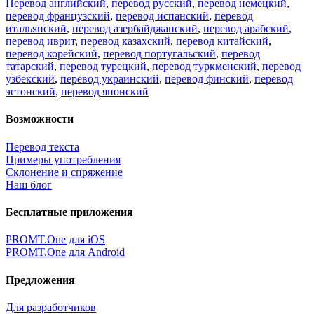
Перевод английский
,
перевод русский
,
перевод немецкий
,
перевод французский
,
перевод испанский
,
перевод
итальянский
,
перевод азербайджанский
,
перевод арабский
,
перевод иврит
,
перевод казахский
,
перевод китайский
,
перевод корейский
,
перевод португальский
,
перевод
татарский
,
перевод турецкий
,
перевод туркменский
,
перевод
узбекский
,
перевод украинский
,
перевод финский
,
перевод
эстонский
,
перевод японский
Возможности
Перевод текста
Примеры употребления
Склонение и спряжение
Наш блог
Бесплатные приложения
PROMT.One для iOS
PROMT.One для Android
Предложения
Для разработчиков