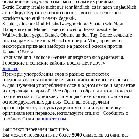
большинстве случаев разыграна в
сельских
районах.
Bertie County ist also nicht nur sehr
ländlich
, es ist auch unglaublich
arm.
Округ Берти не только очень зывисит от
сельского
хозяйства, но ещё и очень бедный.
Staaten, die eher
ländlich
sind - sogar einige Staaten wie New
Hampshire und Maine - legen ein wenig dieses rassistische
Wahlverhalten gegen Barack Obama an den Tag.
Более
сельские
штаты, даже такие как Нью-Гемпшир и Мэн, проявляют
некоторые признаки выборов на расовой основе против
Барака Обамы.
Städtische und
ländliche
Gebiete untergraben sich gegenseitig.
Городские и
сельские
районы вредят друг другу.
Больше
Примеры употребления слов в разных контекстах
предоставляются исключительно в лингвистических целях, т.
е. для изучения употребления слов в одном языке и вариантов
их перевода на другой. Все образцы собраны автоматически
из открытых источников с помощью технологии поиска на
основе двуязычных данных. Если вы обнаружили
орфографическую, пунктуационную или иную ошибку в
оригинале или переводе, используйте опцию "Сообщить о
проблеме" или
напишите нам
Ваш текст переведен частично.
Вы можете переводить не более
5000
символов за один раз.