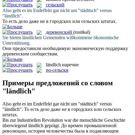
сельский
Also geht es im Endeffekt gar nicht um "städtisch" versus
"
ländlich
".
То есть дело даже не в городских или
сельских
штатах.
деревенский
(rustikal)
Sie bieten
ländlichen
Gemeinden willkommene ökonomische
Unterstützung.
Они предоставили необходимую экономическую поддержку
деревенским
сообществам.
ländlich
наречие
по-сельски
Примеры предложений со словом
"ländlich"
Also geht es im Endeffekt gar nicht um "städtisch" versus
"
ländlich
".
То есть дело даже не в городских или
сельских
штатах.
Bis zur Industriellen Revolution war die menschliche Geschichte
überwiegend
ländlich
geprägt.
До времен промышленной
революции, история человечества была в подавляющем