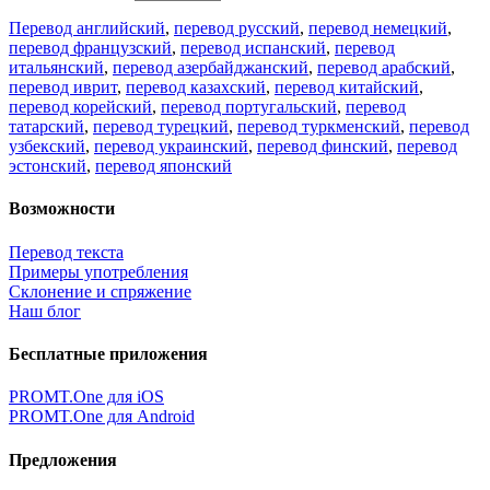
Перевод английский
,
перевод русский
,
перевод немецкий
,
перевод французский
,
перевод испанский
,
перевод
итальянский
,
перевод азербайджанский
,
перевод арабский
,
перевод иврит
,
перевод казахский
,
перевод китайский
,
перевод корейский
,
перевод португальский
,
перевод
татарский
,
перевод турецкий
,
перевод туркменский
,
перевод
узбекский
,
перевод украинский
,
перевод финский
,
перевод
эстонский
,
перевод японский
Возможности
Перевод текста
Примеры употребления
Склонение и спряжение
Наш блог
Бесплатные приложения
PROMT.One для iOS
PROMT.One для Android
Предложения