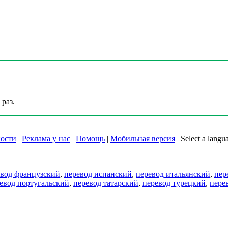
раз.
ости
|
Реклама у нас
|
Помощь
|
Мобильная версия
|
Select a langu
евод французский
,
перевод испанский
,
перевод итальянский
,
пер
евод португальский
,
перевод татарский
,
перевод турецкий
,
пере