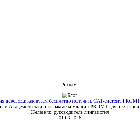
Реклама
 перевода: как вузам бесплатно получить CAT-систему PROMT T
енный Академической программе компании PROMT для представит
Железняк, руководитель лингвистич
01.03.2026