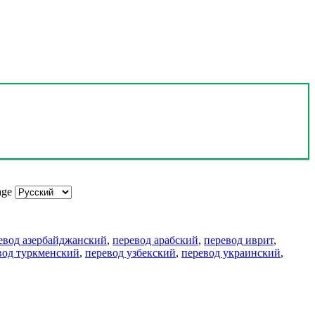
age
евод азербайджанский
,
перевод арабский
,
перевод иврит
,
вод туркменский
,
перевод узбекский
,
перевод украинский
,