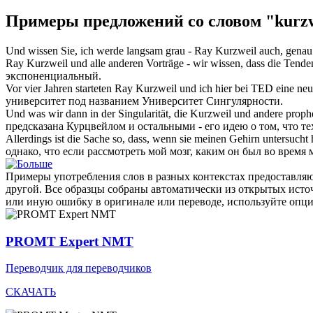
Примеры предложений со словом "kurzw
Und wissen Sie, ich werde langsam grau - Ray
Kurzweil
auch, genau 
Ray
Kurzweil
und alle anderen Vorträge - wir wissen, dass die Tende
экспоненциальный.
Vor vier Jahren starteten Ray
Kurzweil
und ich hier bei TED eine neue
университет под названием Университет Сингулярности.
Und was wir dann in der Singularität, die
Kurzweil
und andere prophez
предсказана Курцвейлом и остальными - его идею о том, что т
Allerdings ist die Sache so, dass, wenn sie meinen Gehirn untersucht
однако, что если рассмотреть мой мозг, каким он был во время м
Примеры употребления слов в разных контекстах предоставляют
другой. Все образцы собраны автоматически из открытых ист
или иную ошибку в оригинале или переводе, используйте опц
PROMT Expert NMT
Переводчик для переводчиков
СКАЧАТЬ