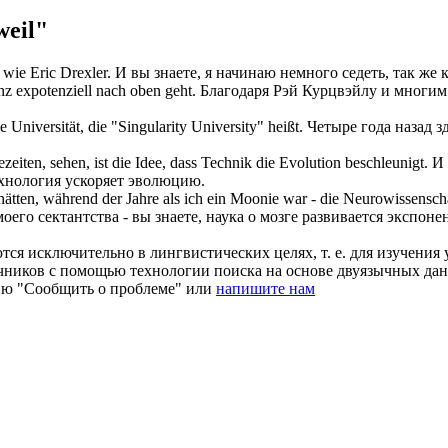
eil"
wie Eric Drexler.
И вы знаете, я начинаю немного седеть, так же 
nz expotenziell nach oben geht.
Благодаря Рэй Курцвэйлу и многим 
 Universität, die "Singularity University" heißt.
Четыре года назад 
eiten, sehen, ist die Idee, dass Technik die Evolution beschleunigt.
И 
ехнология ускоряет эволюцию.
 hätten, während der Jahre als ich ein Moonie war - die Neurowissensc
оего сектантства - вы знаете, наука о мозге развивается экспоне
ся исключительно в лингвистических целях, т. е. для изучения 
очников с помощью технологии поиска на основе двуязычных д
ию "Сообщить о проблеме" или
напишите нам