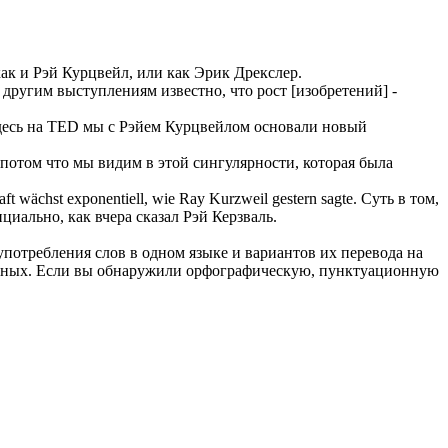
как и Рэй Курцвейл, или как Эрик Дрекслер.
другим выступлениям известно, что рост [изобретений] -
здесь на TED мы с Рэйем Курцвейлом основали новый
потом что мы видим в этой сингулярности, которая была
haft wächst exponentiell, wie Ray
Kurzweil
gestern sagte.
Суть в том,
нциально, как вчера сказал Рэй Керзваль.
употребления слов в одном языке и вариантов их перевода на
анных. Если вы обнаружили орфографическую, пунктуационную