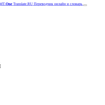
MT.
One
Translate.RU Переводчик онлайн и словарь
й