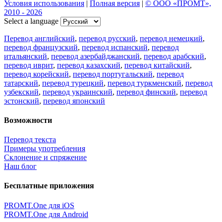
Условия использования
|
Полная версия
|
© ООО «ПРОМТ»,
2010 - 2026
Select a language
Перевод английский
,
перевод русский
,
перевод немецкий
,
перевод французский
,
перевод испанский
,
перевод
итальянский
,
перевод азербайджанский
,
перевод арабский
,
перевод иврит
,
перевод казахский
,
перевод китайский
,
перевод корейский
,
перевод португальский
,
перевод
татарский
,
перевод турецкий
,
перевод туркменский
,
перевод
узбекский
,
перевод украинский
,
перевод финский
,
перевод
эстонский
,
перевод японский
Возможности
Перевод текста
Примеры употребления
Склонение и спряжение
Наш блог
Бесплатные приложения
PROMT.One для iOS
PROMT.One для Android