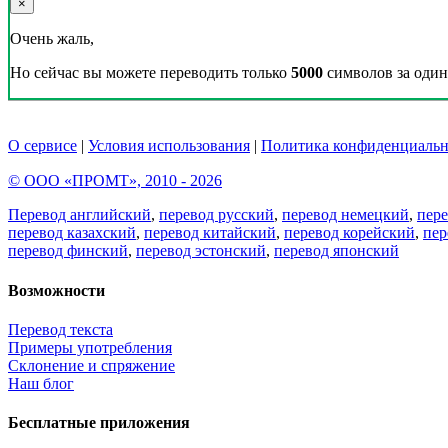
×
Очень жаль,
Но сейчас вы можете переводить только
5000
символов за один 
О сервисе
|
Условия использования
|
Политика конфиденциальн
© ООО «ПРОМТ», 2010 - 2026
Перевод английский
,
перевод русский
,
перевод немецкий
,
пер
перевод казахский
,
перевод китайский
,
перевод корейский
,
пер
перевод финский
,
перевод эстонский
,
перевод японский
Возможности
Перевод текста
Примеры употребления
Склонение и спряжение
Наш блог
Бесплатные приложения