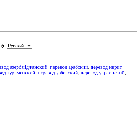
age
евод азербайджанский
,
перевод арабский
,
перевод иврит
,
вод туркменский
,
перевод узбекский
,
перевод украинский
,