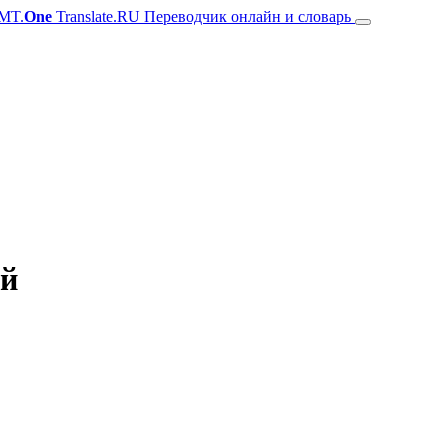
MT.
One
Translate.RU Переводчик онлайн и словарь
ий