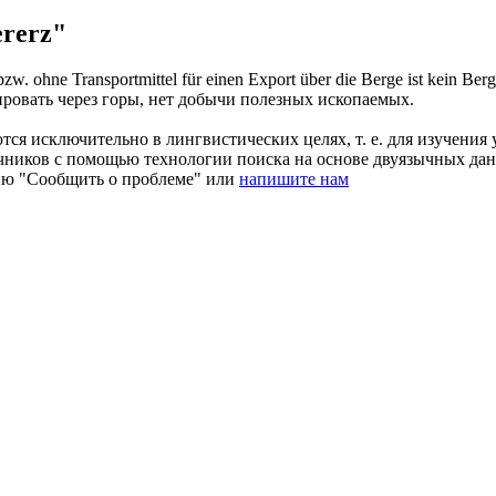
rerz"
bzw. ohne Transportmittel für einen Export über die Berge ist kein Ber
ировать через горы, нет добычи полезных ископаемых.
ся исключительно в лингвистических целях, т. е. для изучения 
очников с помощью технологии поиска на основе двуязычных д
ию "Сообщить о проблеме" или
напишите нам