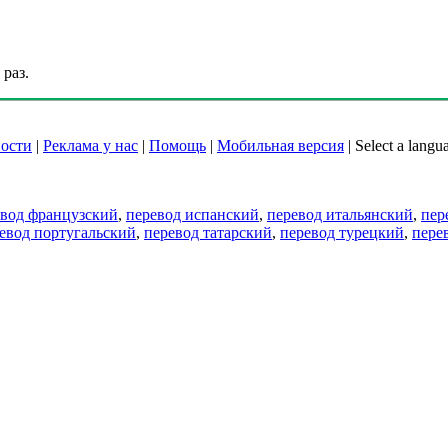
раз.
ости
|
Реклама у нас
|
Помощь
|
Мобильная версия
|
Select a langu
евод французский
,
перевод испанский
,
перевод итальянский
,
пер
евод португальский
,
перевод татарский
,
перевод турецкий
,
пере