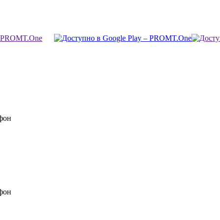
фон
фон