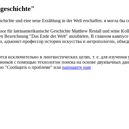
geschichte"
schichte
und eine neue Erzählung in der Welt erschaffen.
я могла бы с
r für lateinamerikanische Geschichte Matthew Restall und seine Kolle
ten Bezeichnung "Das Ende der Welt" anzubieten.
В главном кампусе
, адъюнкт-профессор истории искусства и антропологии, объеди
ся исключительно в лингвистических целях, т. е. для изучения 
очников с помощью технологии поиска на основе двуязычных д
ию "Сообщить о проблеме" или
напишите нам