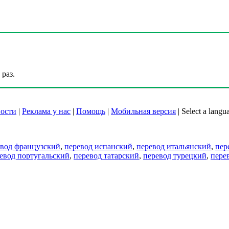
раз.
ости
|
Реклама у нас
|
Помощь
|
Мобильная версия
|
Select a langu
евод французский
,
перевод испанский
,
перевод итальянский
,
пер
евод португальский
,
перевод татарский
,
перевод турецкий
,
пере