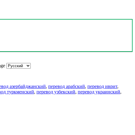
age
евод азербайджанский
,
перевод арабский
,
перевод иврит
,
вод туркменский
,
перевод узбекский
,
перевод украинский
,