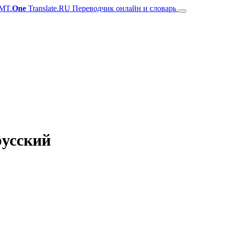
MT.
One
Translate.RU Переводчик онлайн и словарь
русский