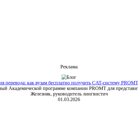
Реклама
 перевода: как вузам бесплатно получить CAT-систему PROMT T
енный Академической программе компании PROMT для представит
Железняк, руководитель лингвистич
01.03.2026