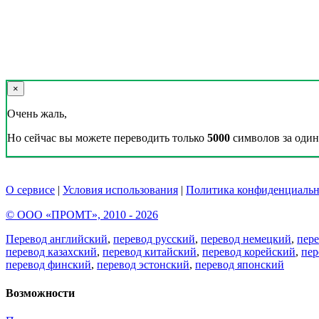
×
Очень жаль,
Но сейчас вы можете переводить только
5000
символов за один 
О сервисе
|
Условия использования
|
Политика конфиденциальн
© ООО «ПРОМТ», 2010 - 2026
Перевод английский
,
перевод русский
,
перевод немецкий
,
пер
перевод казахский
,
перевод китайский
,
перевод корейский
,
пер
перевод финский
,
перевод эстонский
,
перевод японский
Возможности