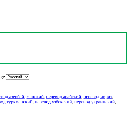
age
евод азербайджанский
,
перевод арабский
,
перевод иврит
,
вод туркменский
,
перевод узбекский
,
перевод украинский
,