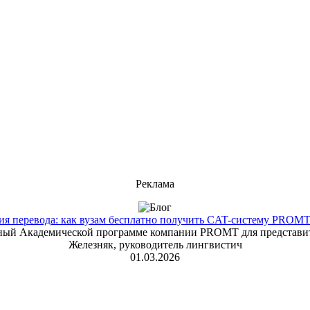
Реклама
 перевода: как вузам бесплатно получить CAT-систему PROMT T
енный Академической программе компании PROMT для представит
Железняк, руководитель лингвистич
01.03.2026