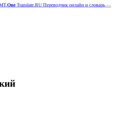
MT.
One
Translate.RU Переводчик онлайн и словарь
ский