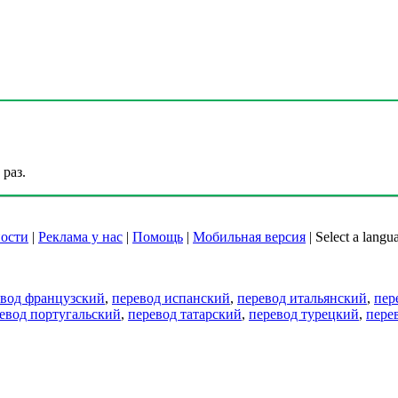
раз.
ости
|
Реклама у нас
|
Помощь
|
Мобильная версия
|
Select a langu
евод французский
,
перевод испанский
,
перевод итальянский
,
пер
евод португальский
,
перевод татарский
,
перевод турецкий
,
пере