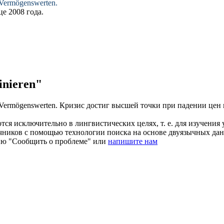
Vermögenswerten.
е 2008 года.
nieren"
Vermögenswerten.
Кризис
достиг высшей точки
при падении цен н
ся исключительно в лингвистических целях, т. е. для изучения 
очников с помощью технологии поиска на основе двуязычных д
ию "Сообщить о проблеме" или
напишите нам