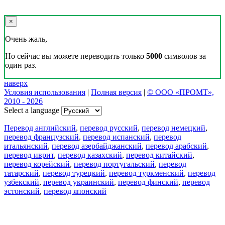
×
Очень жаль,
Но сейчас вы можете переводить только
5000
символов за
один раз.
наверх
Условия использования
|
Полная версия
|
© ООО «ПРОМТ»,
2010 - 2026
Select a language
Перевод английский
,
перевод русский
,
перевод немецкий
,
перевод французский
,
перевод испанский
,
перевод
итальянский
,
перевод азербайджанский
,
перевод арабский
,
перевод иврит
,
перевод казахский
,
перевод китайский
,
перевод корейский
,
перевод португальский
,
перевод
татарский
,
перевод турецкий
,
перевод туркменский
,
перевод
узбекский
,
перевод украинский
,
перевод финский
,
перевод
эстонский
,
перевод японский
Возможности