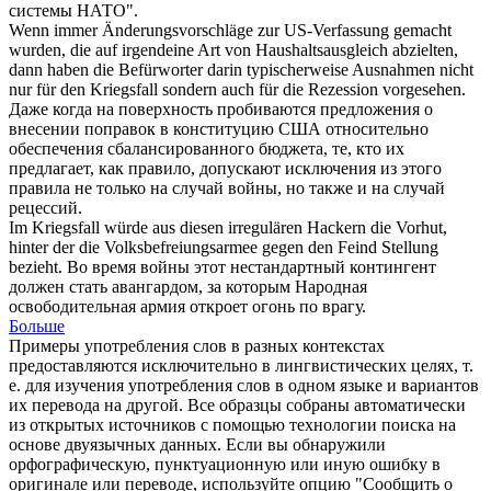
системы НАТО".
Wenn immer Änderungsvorschläge zur US-Verfassung gemacht
wurden, die auf irgendeine Art von Haushaltsausgleich abzielten,
dann haben die Befürworter darin typischerweise Ausnahmen nicht
nur für den
Kriegsfall
sondern auch für die Rezession vorgesehen.
Даже когда на поверхность пробиваются предложения о
внесении поправок в конституцию США относительно
обеспечения сбалансированного бюджета, те, кто их
предлагает, как правило, допускают исключения из этого
правила не только на
случай войны
, но также и на случай
рецессий.
Im
Kriegsfall
würde aus diesen irregulären Hackern die Vorhut,
hinter der die Volksbefreiungsarmee gegen den Feind Stellung
bezieht.
Во время войны этот нестандартный контингент
должен стать авангардом, за которым Народная
освободительная армия откроет огонь по врагу.
Больше
Примеры употребления слов в разных контекстах
предоставляются исключительно в лингвистических целях, т.
е. для изучения употребления слов в одном языке и вариантов
их перевода на другой. Все образцы собраны автоматически
из открытых источников с помощью технологии поиска на
основе двуязычных данных. Если вы обнаружили
орфографическую, пунктуационную или иную ошибку в
оригинале или переводе, используйте опцию "Сообщить о