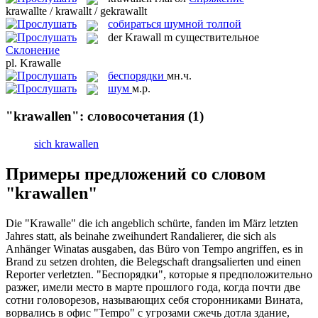
krawallte / krawallt / gekrawallt
собираться шумной толпой
der
Krawall
m
существительное
Склонение
pl.
Krawalle
беспорядки
мн.ч.
шум
м.р.
"krawallen": словосочетания
(1)
sich krawallen
Примеры предложений со словом
"krawallen"
Die "
Krawalle
" die ich angeblich schürte, fanden im März letzten
Jahres statt, als beinahe zweihundert Randalierer, die sich als
Anhänger Winatas ausgaben, das Büro von Tempo angriffen, es in
Brand zu setzen drohten, die Belegschaft drangsalierten und einen
Reporter verletzten.
"
Беспорядки
", которые я предположительно
разжег, имели место в марте прошлого года, когда почти две
сотни головорезов, называющих себя сторонниками Вината,
ворвались в офис "Tempo" с угрозами сжечь дотла здание,