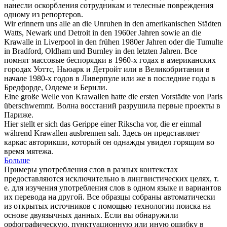
нанесли оскорбления сотрудникам и телесные повреждения
одному из репортеров.
Wir erinnern uns alle an die Unruhen in den amerikanischen Städten
Watts, Newark und Detroit in den 1960er Jahren sowie an die
Krawalle
in Liverpool in den frühen 1980er Jahren oder die Tumulte
in Bradford, Oldham und Burnley in den letzten Jahren.
Все
помнят массовые
беспорядки
в 1960-х годах в американских
городах Уоттс, Ньюарк и Детройт или в Великобритании в
начале 1980-х годов в Ливерпуле или же в последние годы в
Бредфорде, Олдеме и Бернли.
Eine große Welle von
Krawallen
hatte die ersten Vorstädte von Paris
überschwemmt.
Волна восстаний разрушила первые проекты в
Париже.
Hier stellt er sich das Gerippe einer Rikscha vor, die er einmal
während
Krawallen
ausbrennen sah.
Здесь он представляет
каркас авторикши, который он однажды увидел горящим во
время мятежа.
Больше
Примеры употребления слов в разных контекстах
предоставляются исключительно в лингвистических целях, т.
е. для изучения употребления слов в одном языке и вариантов
их перевода на другой. Все образцы собраны автоматически
из открытых источников с помощью технологии поиска на
основе двуязычных данных. Если вы обнаружили
орфографическую, пунктуационную или иную ошибку в