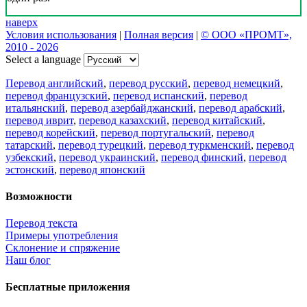
наверх
Условия использования
|
Полная версия
|
© ООО «ПРОМТ»,
2010 - 2026
Select a language
Перевод английский
,
перевод русский
,
перевод немецкий
,
перевод французский
,
перевод испанский
,
перевод
итальянский
,
перевод азербайджанский
,
перевод арабский
,
перевод иврит
,
перевод казахский
,
перевод китайский
,
перевод корейский
,
перевод португальский
,
перевод
татарский
,
перевод турецкий
,
перевод туркменский
,
перевод
узбекский
,
перевод украинский
,
перевод финский
,
перевод
эстонский
,
перевод японский
Возможности
Перевод текста
Примеры употребления
Склонение и спряжение
Наш блог
Бесплатные приложения