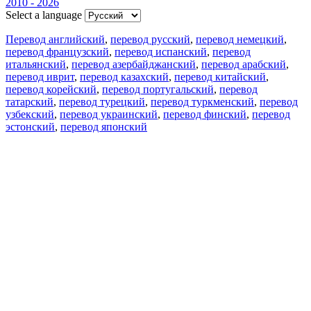
2010 - 2026
Select a language
Перевод английский
,
перевод русский
,
перевод немецкий
,
перевод французский
,
перевод испанский
,
перевод
итальянский
,
перевод азербайджанский
,
перевод арабский
,
перевод иврит
,
перевод казахский
,
перевод китайский
,
перевод корейский
,
перевод португальский
,
перевод
татарский
,
перевод турецкий
,
перевод туркменский
,
перевод
узбекский
,
перевод украинский
,
перевод финский
,
перевод
эстонский
,
перевод японский
Возможности
Перевод текста
Примеры употребления
Склонение и спряжение
Наш блог
Бесплатные приложения
PROMT.One для iOS
PROMT.One для Android