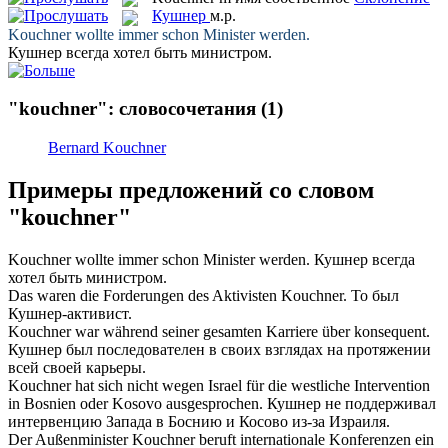
Кушнер
м.р.
Kouchner
wollte immer schon Minister werden.
Кушнер
всегда хотел быть министром.
"kouchner": словосочетания
(1)
Bernard Kouchner
Примеры предложений со словом
"kouchner"
Kouchner
wollte immer schon Minister werden.
Кушнер
всегда
хотел быть министром.
Das waren die Forderungen des Aktivisten
Kouchner
.
То был
Кушнер
-активист.
Kouchner
war während seiner gesamten Karriere über konsequent.
Кушнер
был последователен в своих взглядах на протяжении
всей своей карьеры.
Kouchner
hat sich nicht wegen Israel für die westliche Intervention
in Bosnien oder Kosovo ausgesprochen.
Кушнер
не поддерживал
интервенцию Запада в Боснию и Косово из-за Израиля.
Der Außenminister
Kouchner
beruft internationale Konferenzen ein