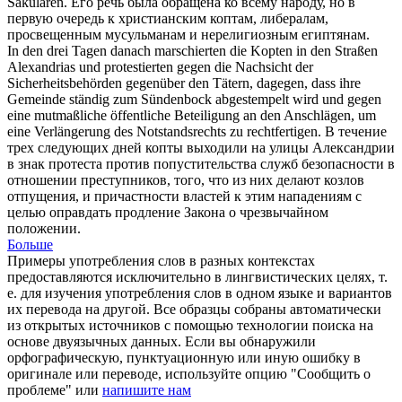
Säkularen.
Его речь была обращена ко всему народу, но в
первую очередь к христианским
коптам
, либералам,
просвещенным мусульманам и нерелигиозным египтянам.
In den drei Tagen danach marschierten die
Kopten
in den Straßen
Alexandrias und protestierten gegen die Nachsicht der
Sicherheitsbehörden gegenüber den Tätern, dagegen, dass ihre
Gemeinde ständig zum Sündenbock abgestempelt wird und gegen
eine mutmaßliche öffentliche Beteiligung an den Anschlägen, um
eine Verlängerung des Notstandsrechts zu rechtfertigen.
В течение
трех следующих дней
копты
выходили на улицы Александрии
в знак протеста против попустительства служб безопасности в
отношении преступников, того, что из них делают козлов
отпущения, и причастности властей к этим нападениям с
целью оправдать продление Закона о чрезвычайном
положении.
Больше
Примеры употребления слов в разных контекстах
предоставляются исключительно в лингвистических целях, т.
е. для изучения употребления слов в одном языке и вариантов
их перевода на другой. Все образцы собраны автоматически
из открытых источников с помощью технологии поиска на
основе двуязычных данных. Если вы обнаружили
орфографическую, пунктуационную или иную ошибку в
оригинале или переводе, используйте опцию "Сообщить о
проблеме" или
напишите нам