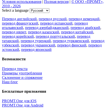
Условия использования
|
Полная версия
|
© ООО «ПРОМТ»,
2010 - 2026
Select a language
Перевод английский
,
перевод русский
,
перевод немецкий
,
перевод французский
,
перевод испанский
,
перевод
итальянский
,
перевод азербайджанский
,
перевод арабский
,
перевод иврит
,
перевод казахский
,
перевод китайский
,
перевод корейский
,
перевод португальский
,
перевод
татарский
,
перевод турецкий
,
перевод туркменский
,
перевод
узбекский
,
перевод украинский
,
перевод финский
,
перевод
эстонский
,
перевод японский
Возможности
Перевод текста
Примеры употребления
Склонение и спряжение
Наш блог
Бесплатные приложения
PROMT.One для iOS
PROMT.One для Android