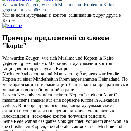
Wir wurden Zeugen, wie sich Muslime und
Kopten
in Kairo
gegenseitig beschützten.
Мы видели мусульман и
коптов
, защищавших друг друга в
Каире.
Примеры предложений со словом
"kopte"
Wir wurden Zeugen, wie sich Muslime und
Kopten
in Kairo
gegenseitig beschützten.
Мы видели мусульман и
коптов
,
защищавших друг друга в Каире.
Nach der Arabisierung und Islamisierung Ägyptens wurden die
Kopten
zu einer Minderheit in ihrem angestammten Heimatland.
По
мере арабизации и исламизации Египта
копты
превратились в
меньшинство в собственной стране.
Letzten November wurden mehrere
Kopten
bei einem Angriff
muslimischer Fanatiker auf eine koptische Kirche in Alexandria
verletzt.
В ноябре прошлого года, когда мусульманские
фанатики совершили нападение на коптскую церковь в
Александрии, несколько
коптов
получили ранения.
Seine Rede war an das ganze Volk gerichtet, vor allem aber wohl an
die christlichen
Kopten
, die Liberalen, aufgeklärten Muslime und