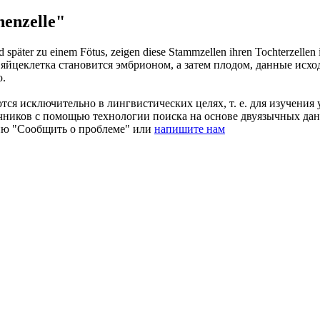
enzelle"
später zu einem Fötus, zeigen diese Stammzellen ihren Tochterzellen i
 яйцеклетка становится эмбрионом, а затем плодом, данные исх
ю.
ся исключительно в лингвистических целях, т. е. для изучения 
очников с помощью технологии поиска на основе двуязычных д
ию "Сообщить о проблеме" или
напишите нам