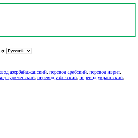
age
евод азербайджанский
,
перевод арабский
,
перевод иврит
,
вод туркменский
,
перевод узбекский
,
перевод украинский
,