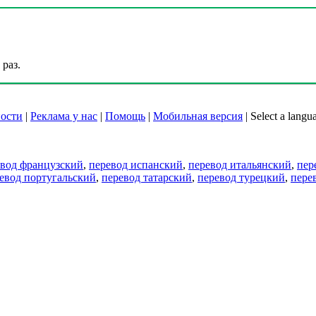
раз.
ости
|
Реклама у нас
|
Помощь
|
Мобильная версия
|
Select a langu
евод французский
,
перевод испанский
,
перевод итальянский
,
пер
евод португальский
,
перевод татарский
,
перевод турецкий
,
пере