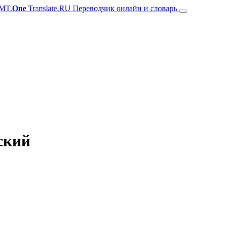
MT.
One
Translate.RU Переводчик онлайн и словарь
ский