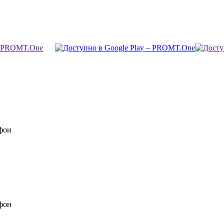
фон
фон