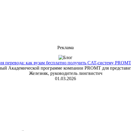
Реклама
 перевода: как вузам бесплатно получить CAT-систему PROMT T
енный Академической программе компании PROMT для представит
Железняк, руководитель лингвистич
01.03.2026