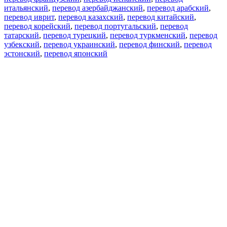
итальянский
,
перевод азербайджанский
,
перевод арабский
,
перевод иврит
,
перевод казахский
,
перевод китайский
,
перевод корейский
,
перевод португальский
,
перевод
татарский
,
перевод турецкий
,
перевод туркменский
,
перевод
узбекский
,
перевод украинский
,
перевод финский
,
перевод
эстонский
,
перевод японский
Возможности
Перевод текста
Примеры употребления
Склонение и спряжение
Наш блог
Бесплатные приложения
PROMT.One для iOS
PROMT.One для Android
Предложения
Для разработчиков