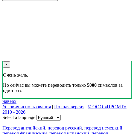
×
Очень жаль,
Но сейчас вы можете переводить только
5000
символов за
один раз.
наверх
Условия использования
|
Полная версия
|
© ООО «ПРОМТ»,
2010 - 2026
Select a language
Перевод английский
,
перевод русский
,
перевод немецкий
,
перевод французский
,
перевод испанский
,
перевод