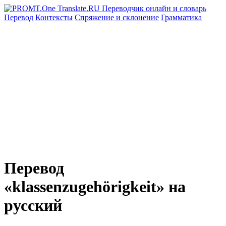
Перевод
Контексты
Спряжение
и склонение
Грамматика
Перевод
«klassenzugehörigkeit» на
русский