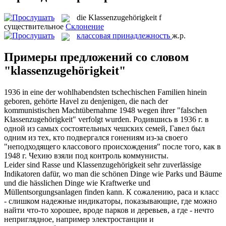
die
Klassenzugehörigkeit
f
существительное
Склонение
классовая принадлежность
ж.р.
Примеры предложений со словом
"klassenzugehörigkeit"
1936 in eine der wohlhabendsten tschechischen Familien hinein
geboren, gehörte Havel zu denjenigen, die nach der
kommunistischen Machtübernahme 1948 wegen ihrer "falschen
Klassenzugehörigkeit
" verfolgt wurden.
Родившись в 1936 г. в
одной из самых состоятельных чешских семей, Гавел был
одним из тех, кто подвергался гонениям из-за своего
"неподходящего классового происхождения" после того, как в
1948 г. Чехию взяли под контроль коммунисты.
Leider sind Rasse und
Klassenzugehörigkeit
sehr zuverlässige
Indikatoren dafür, wo man die schönen Dinge wie Parks und Bäume
und die hässlichen Dinge wie Kraftwerke und
Müllentsorgungsanlagen finden kann.
К сожалению, раса и класс
- слишком надежные индикаторы, показывающие, где можно
найти что-то хорошее, вроде парков и деревьев, а где - нечто
неприглядное, например электростанции и