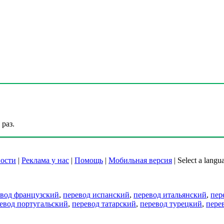
раз.
ости
|
Реклама у нас
|
Помощь
|
Мобильная версия
|
Select a langu
евод французский
,
перевод испанский
,
перевод итальянский
,
пер
евод португальский
,
перевод татарский
,
перевод турецкий
,
пере