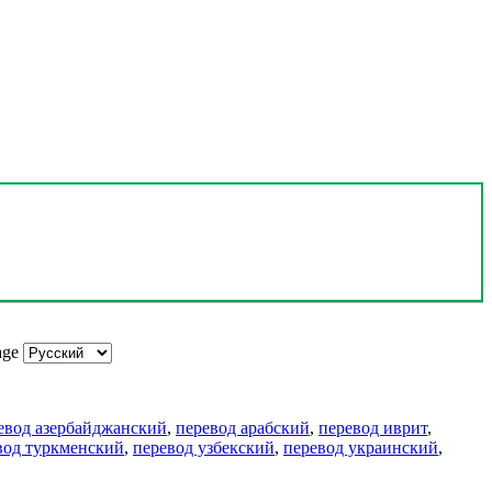
age
евод азербайджанский
,
перевод арабский
,
перевод иврит
,
вод туркменский
,
перевод узбекский
,
перевод украинский
,