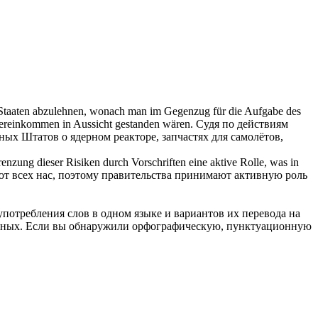
ten Staaten abzulehnen, wonach man im Gegenzug für die Aufgabe des
bereinkommen in Aussicht gestanden wären.
Судя по действиям
нных Штатов о
ядерном реакторе
, запчастях для самолётов,
nzung dieser Risiken durch Vorschriften eine aktive Rolle, was in
ают всех нас, поэтому правительства принимают активную роль
употребления слов в одном языке и вариантов их перевода на
анных. Если вы обнаружили орфографическую, пунктуационную