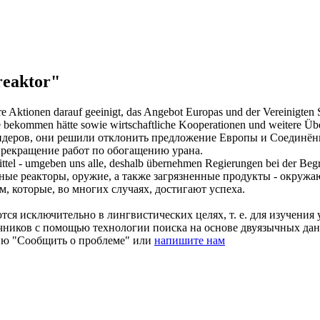
eaktor"
h ihre Aktionen darauf geeinigt, das Angebot Europas und der Vereinig
 bekommen hätte sowie wirtschaftliche Kooperationen und weitere Ü
лидеров, они решили отклонить предложение Европы и Соединё
прекращение работ по обогащению урана.
tel - umgeben uns alle, deshalb übernehmen Regierungen bei der Begre
ные реакторы
, оружие, а также загрязненные продукты - окруж
, которые, во многих случаях, достигают успеха.
ся исключительно в лингвистических целях, т. е. для изучения 
очников с помощью технологии поиска на основе двуязычных д
ию "Сообщить о проблеме" или
напишите нам