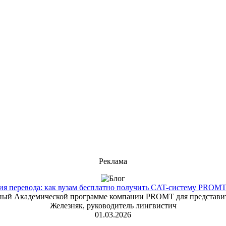
Реклама
 перевода: как вузам бесплатно получить CAT-систему PROMT T
енный Академической программе компании PROMT для представит
Железняк, руководитель лингвистич
01.03.2026