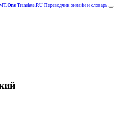
MT.
One
Translate.RU Переводчик онлайн и словарь
ский