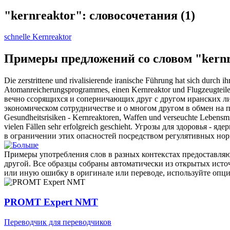
"kernreaktor": словосочетания
(1)
schnelle Kernreaktor
Примеры предложений со словом "kernr
Die zerstrittene und rivalisierende iranische Führung hat sich durc
Atomanreicherungsprogrammes, einen
Kernreaktor
und Flugzeugteile
вечно ссорящихся и соперничающих друг с другом иранских 
экономическом сотрудничестве и о многом другом в обмен на 
Gesundheitsrisiken -
Kernreaktoren
, Waffen und verseuchte Lebensmit
vielen Fällen sehr erfolgreich geschieht.
Угрозы для здоровья -
ядер
в ограничении этих опасностей посредством регулятивных норм
Примеры употребления слов в разных контекстах предоставляют
другой. Все образцы собраны автоматически из открытых ист
или иную ошибку в оригинале или переводе, используйте опц
PROMT Expert NMT
Переводчик для переводчиков