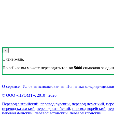
×
Очень жаль,
Но сейчас вы можете переводить только
5000
символов за один 
О сервисе
|
Условия использования
|
Политика конфиденциальн
© ООО «ПРОМТ», 2010 - 2026
Перевод английский
,
перевод русский
,
перевод немецкий
,
пер
перевод казахский
,
перевод китайский
,
перевод корейский
,
пер
перевод финский
,
перевод эстонский
,
перевод японский