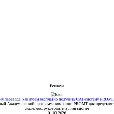
Реклама
 перевода: как вузам бесплатно получить CAT-систему PROMT T
енный Академической программе компании PROMT для представит
Железняк, руководитель лингвистич
01.03.2026