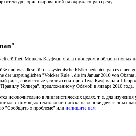
 архитектуре, ориентированной на окружающую среду.
man"
lt eröffnet.
Мишель
Кауфман
стала пионером в области новых 
öße und was diese für das systemische Risiko bedeutet, gab es einen
ne der ursprünglichen "Volcker Rule", die im Januar 2010 von Obama 
ый риск, совместные усилия сенаторов Теда
Кауфмана
и Шеррод
Правилу Уолкера", предложенному Обамой в январе 2010 года.
ся исключительно в лингвистических целях, т. е. для изучения 
очников с помощью технологии поиска на основе двуязычных д
ию "Сообщить о проблеме" или
напишите нам