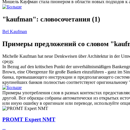
Мишель
Кауфман
стала пионером в области новых подходов к
"kaufman": словосочетания
(1)
Bel Kaufman
Примеры предложений со словом "kauf
Michelle
Kaufman
hat neue Denkweisen über Architektur in der Umwe
среду.
In Bezug auf den kritischen Punkt der unverhältnismäßigen Bankengr
Brown, eine Obergrenze für große Banken einzuführen - ganz im Sin
банка, превышающего инструкции и предполагающего системн
крупнейших банков полностью соответствуют оригинальному "
Примеры употребления слов в разных контекстах предоставляют
другой. Все образцы собраны автоматически из открытых ист
или иную ошибку в оригинале или переводе, используйте опц
PROMT Expert NMT