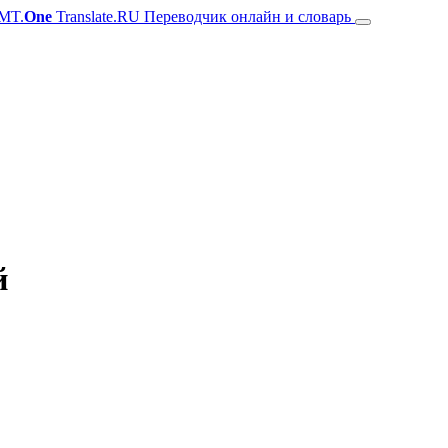
MT.
One
Translate.RU Переводчик онлайн и словарь
й