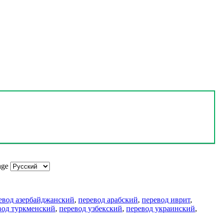
age
евод азербайджанский
,
перевод арабский
,
перевод иврит
,
вод туркменский
,
перевод узбекский
,
перевод украинский
,