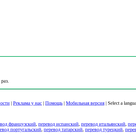
раз.
ости
|
Реклама у нас
|
Помощь
|
Мобильная версия
|
Select a langu
евод французский
,
перевод испанский
,
перевод итальянский
,
пер
евод португальский
,
перевод татарский
,
перевод турецкий
,
пере