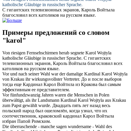
katholische Gläubige in russischer Sprache.
С гигантских телевизионных экранов,
Кароль
Войтыла
благословил всех католиков на русском языке.
Примеры предложений со словом
"karol"
Von riesigen Fernsehschirmen herab segnete
Karol
Wojtyla
katholische Gläubige in russischer Sprache.
С гигантских
телевизионных экранов,
Кароль
Войтыла благословил всех
католиков на русском языке.
Vor und nach seiner Wahl war der damalige Kardinal
Karol
Wojtyla
von Krakau ihr wirkungsvollster Vertreter.
До и после выборов
тогда еще Кардинал Карол Войтила из Кракова был самым
эффективным ее представителем.
Vor fünfundzwanzig Jahren waren die Menschen in Polen
überwältigt, als ihr Landsmann Kardinal
Karol
Wojtyla aus Krakau
zum Papst gewählt wurde.
Двадцать пять лет назад весь
польский народ был ошеломлён, когда узнал, что их
соотечественник, краковский кардинал Карол Войтыла
избран Папой Римским.
Die überraschende - manche sagen wundersame - Wahl des