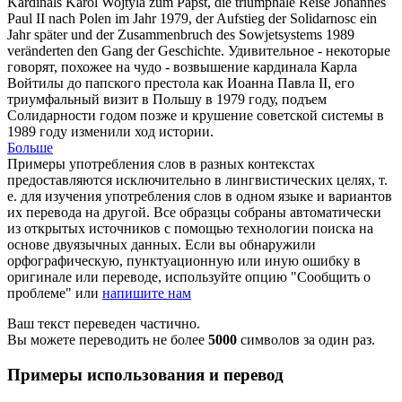
Kardinals
Karol
Wojtyla zum Papst, die triumphale Reise Johannes
Paul II nach Polen im Jahr 1979, der Aufstieg der Solidarnosc ein
Jahr später und der Zusammenbruch des Sowjetsystems 1989
veränderten den Gang der Geschichte.
Удивительное - некоторые
говорят, похожее на чудо - возвышение кардинала Карла
Войтилы до папского престола как Иоанна Павла II, его
триумфальный визит в Польшу в 1979 году, подъем
Солидарности годом позже и крушение советской системы в
1989 году изменили ход истории.
Больше
Примеры употребления слов в разных контекстах
предоставляются исключительно в лингвистических целях, т.
е. для изучения употребления слов в одном языке и вариантов
их перевода на другой. Все образцы собраны автоматически
из открытых источников с помощью технологии поиска на
основе двуязычных данных. Если вы обнаружили
орфографическую, пунктуационную или иную ошибку в
оригинале или переводе, используйте опцию "Сообщить о
проблеме" или
напишите нам
Ваш текст переведен частично.
Вы можете переводить не более
5000
символов за один раз.
Примеры использования и перевод