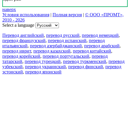
наверх
Условия использования
|
Полная версия
|
© ООО «ПРОМТ»,
2010 - 2026
Select a language
Перевод английский
,
перевод русский
,
перевод немецкий
,
перевод французский
,
перевод испанский
,
перевод
итальянский
,
перевод азербайджанский
,
перевод арабский
,
перевод иврит
,
перевод казахский
,
перевод китайский
,
перевод корейский
,
перевод португальский
,
перевод
татарский
,
перевод турецкий
,
перевод туркменский
,
перевод
узбекский
,
перевод украинский
,
перевод финский
,
перевод
эстонский
,
перевод японский
Возможности
Перевод текста
Примеры употребления
Склонение и спряжение
Наш блог
Бесплатные приложения