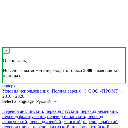
×
Очень жаль,
Но сейчас вы можете переводить только
5000
символов за
один раз.
наверх
Условия использования
|
Полная версия
|
© ООО «ПРОМТ»,
2010 - 2026
Select a language
Перевод английский
,
перевод русский
,
перевод немецкий
,
перевод французский
,
перевод испанский
,
перевод
итальянский
,
перевод азербайджанский
,
перевод арабский
,
перевод иврит
,
перевод казахский
,
перевод китайский
,