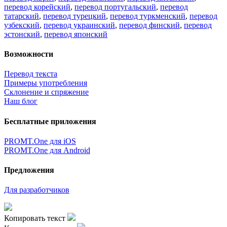
перевод корейский
,
перевод португальский
,
перевод
татарский
,
перевод турецкий
,
перевод туркменский
,
перевод
узбекский
,
перевод украинский
,
перевод финский
,
перевод
эстонский
,
перевод японский
Возможности
Перевод текста
Примеры употребления
Склонение и спряжение
Наш блог
Бесплатные приложения
PROMT.One для iOS
PROMT.One для Android
Предложения
Для разработчиков
Копировать текст