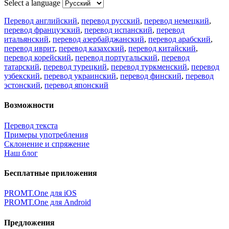
Select a language
Перевод английский
,
перевод русский
,
перевод немецкий
,
перевод французский
,
перевод испанский
,
перевод
итальянский
,
перевод азербайджанский
,
перевод арабский
,
перевод иврит
,
перевод казахский
,
перевод китайский
,
перевод корейский
,
перевод португальский
,
перевод
татарский
,
перевод турецкий
,
перевод туркменский
,
перевод
узбекский
,
перевод украинский
,
перевод финский
,
перевод
эстонский
,
перевод японский
Возможности
Перевод текста
Примеры употребления
Склонение и спряжение
Наш блог
Бесплатные приложения
PROMT.One для iOS
PROMT.One для Android
Предложения