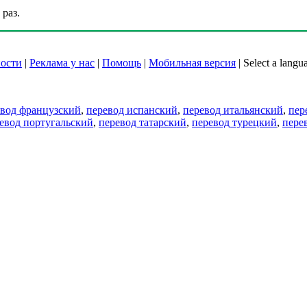
раз.
ости
|
Реклама у нас
|
Помощь
|
Мобильная версия
|
Select a langu
евод французский
,
перевод испанский
,
перевод итальянский
,
пер
евод португальский
,
перевод татарский
,
перевод турецкий
,
пере