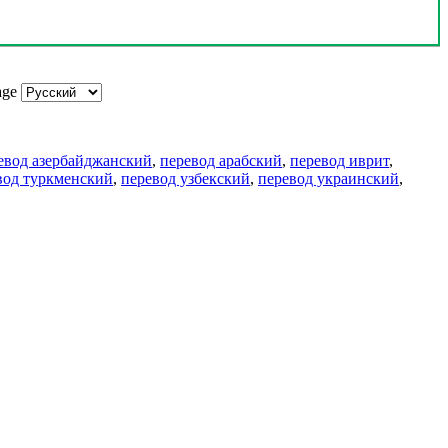
age
евод азербайджанский
,
перевод арабский
,
перевод иврит
,
вод туркменский
,
перевод узбекский
,
перевод украинский
,