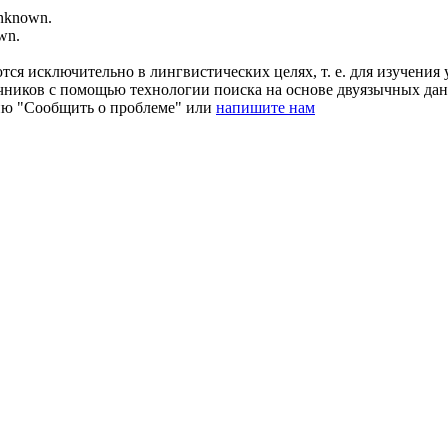
nknown.
wn.
ся исключительно в лингвистических целях, т. е. для изучения 
очников с помощью технологии поиска на основе двуязычных д
ию "Сообщить о проблеме" или
напишите нам