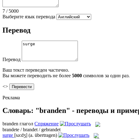
7
/
5000
Выберите язык перевода
Перевод
Перевод
Ваш текст переведен частично.
Вы можете переводить не более
5000
символов за один раз.
<>
Реклама
Словарь: "branden" - переводы и прим
branden
глагол
Спряжение
brandete / brandet / gebrandet
surge
[sə:dʒ]
(a. übertragen)