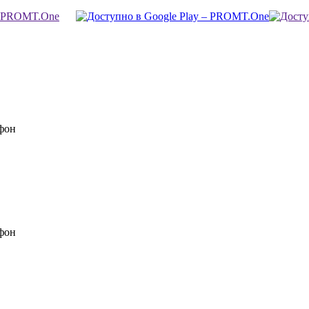
фон
фон