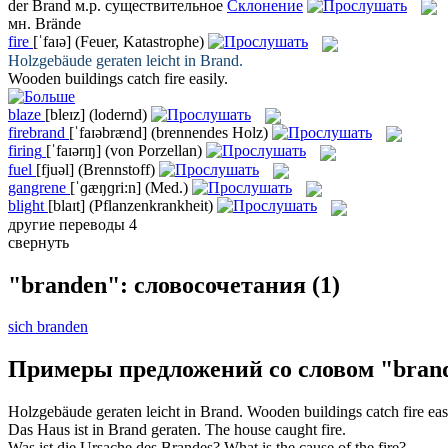
der
Brand
м.р.
существительное
Склонение
мн.
Brände
fire
[ˈfaɪə]
(Feuer, Katastrophe)
Holzgebäude geraten leicht in
Brand
.
Wooden buildings catch
fire
easily.
blaze
[bleɪz]
(lodernd)
firebrand
[ˈfaɪəbrænd]
(brennendes Holz)
firing
[ˈfaɪərɪŋ]
(von Porzellan)
fuel
[fjuəl]
(Brennstoff)
gangrene
[ˈɡæŋɡri:n]
(Med.)
blight
[blaɪt]
(Pflanzenkrankheit)
другие переводы
4
свернуть
"branden": словосочетания
(1)
sich branden
Примеры предложений со словом "bran
Holzgebäude geraten leicht in
Brand
.
Wooden buildings catch
fire
eas
Das Haus ist in
Brand
geraten.
The house caught
fire
.
Was ist die Ursache des
Brandes
?
What is the cause of the
fire
?