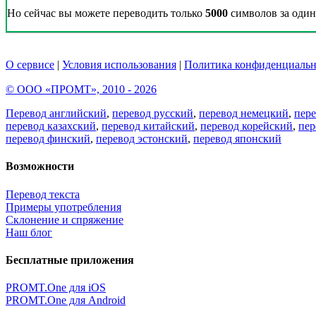
Но сейчас вы можете переводить только
5000
символов за один 
О сервисе
|
Условия использования
|
Политика конфиденциальн
© ООО «ПРОМТ», 2010 - 2026
Перевод английский
,
перевод русский
,
перевод немецкий
,
пер
перевод казахский
,
перевод китайский
,
перевод корейский
,
пер
перевод финский
,
перевод эстонский
,
перевод японский
Возможности
Перевод текста
Примеры употребления
Склонение и спряжение
Наш блог
Бесплатные приложения
PROMT.One для iOS
PROMT.One для Android