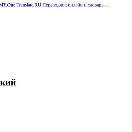
MT.
One
Translate.RU Переводчик онлайн и словарь
ский