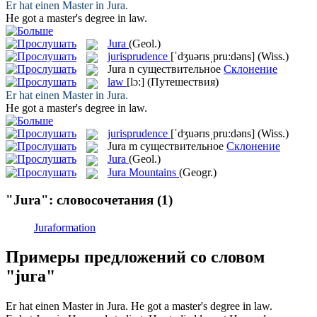
Er hat einen Master in
Jura
.
He got a master's degree in
law
.
Jura
(Geol.)
jurisprudence
[ˈdʒuərɪsˌpru:dəns]
(Wiss.)
Jura
n
существительное
Склонение
law
[lɔ:]
(Путешествия)
Er hat einen Master in
Jura
.
He got a master's degree in
law
.
jurisprudence
[ˈdʒuərɪsˌpru:dəns]
(Wiss.)
Jura
m
существительное
Склонение
Jura
(Geol.)
Jura Mountains
(Geogr.)
"Jura": словосочетания
(1)
Juraformation
Примеры предложений со словом
"jura"
Er hat einen Master in
Jura
.
He got a master's degree in
law
.