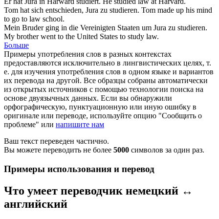
Er hat
Jura
in Harward studiert.
He studied
law
at Harvard.
Tom hat sich entschieden,
Jura
zu studieren.
Tom made up his mind
to go to
law
school.
Mein Bruder ging in die Vereinigten Staaten um
Jura
zu studieren.
My brother went to the United States to study
law
.
Больше
Примеры употребления слов в разных контекстах
предоставляются исключительно в лингвистических целях, т.
е. для изучения употребления слов в одном языке и вариантов
их перевода на другой. Все образцы собраны автоматически
из открытых источников с помощью технологии поиска на
основе двуязычных данных. Если вы обнаружили
орфографическую, пунктуационную или иную ошибку в
оригинале или переводе, используйте опцию "Сообщить о
проблеме" или
напишите нам
Ваш текст переведен частично.
Вы можете переводить не более
5000
символов за один раз.
Примеры использования и перевод
Что умеет переводчик немецкий ↔
английский