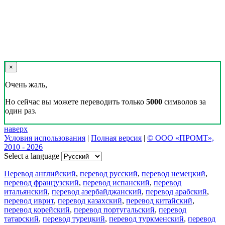
×
Очень жаль,
Но сейчас вы можете переводить только
5000
символов за
один раз.
наверх
Условия использования
|
Полная версия
|
© ООО «ПРОМТ»,
2010 - 2026
Select a language
Перевод английский
,
перевод русский
,
перевод немецкий
,
перевод французский
,
перевод испанский
,
перевод
итальянский
,
перевод азербайджанский
,
перевод арабский
,
перевод иврит
,
перевод казахский
,
перевод китайский
,
перевод корейский
,
перевод португальский
,
перевод
татарский
,
перевод турецкий
,
перевод туркменский
,
перевод