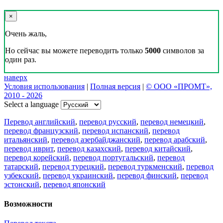
×
Очень жаль,
Но сейчас вы можете переводить только
5000
символов за
один раз.
наверх
Условия использования
|
Полная версия
|
© ООО «ПРОМТ»,
2010 - 2026
Select a language
Перевод английский
,
перевод русский
,
перевод немецкий
,
перевод французский
,
перевод испанский
,
перевод
итальянский
,
перевод азербайджанский
,
перевод арабский
,
перевод иврит
,
перевод казахский
,
перевод китайский
,
перевод корейский
,
перевод португальский
,
перевод
татарский
,
перевод турецкий
,
перевод туркменский
,
перевод
узбекский
,
перевод украинский
,
перевод финский
,
перевод
эстонский
,
перевод японский
Возможности