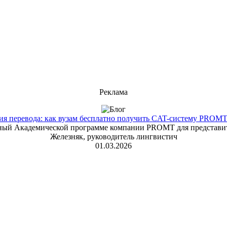
Реклама
 перевода: как вузам бесплатно получить CAT-систему PROMT T
енный Академической программе компании PROMT для представит
Железняк, руководитель лингвистич
01.03.2026