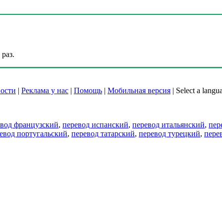
раз.
ости
|
Реклама у нас
|
Помощь
|
Мобильная версия
|
Select a langu
евод французский
,
перевод испанский
,
перевод итальянский
,
пер
евод португальский
,
перевод татарский
,
перевод турецкий
,
пере