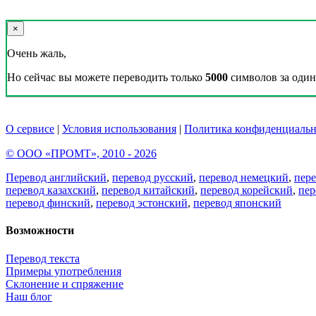
×
Очень жаль,
Но сейчас вы можете переводить только
5000
символов за один 
О сервисе
|
Условия использования
|
Политика конфиденциальн
© ООО «ПРОМТ», 2010 - 2026
Перевод английский
,
перевод русский
,
перевод немецкий
,
пер
перевод казахский
,
перевод китайский
,
перевод корейский
,
пер
перевод финский
,
перевод эстонский
,
перевод японский
Возможности
Перевод текста
Примеры употребления
Склонение и спряжение
Наш блог