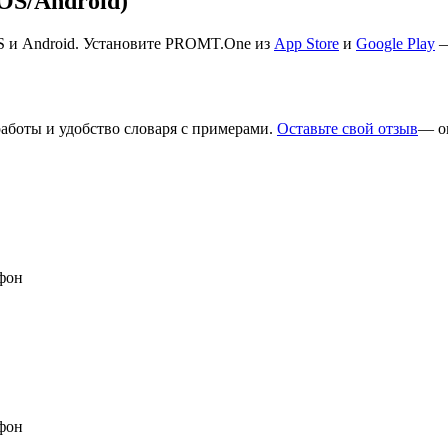
S/Android)
S и Android. Установите PROMT.One из
App Store
и
Google Play
—
работы и удобство словаря с примерами.
Оставьте свой отзыв
— о
фон
фон