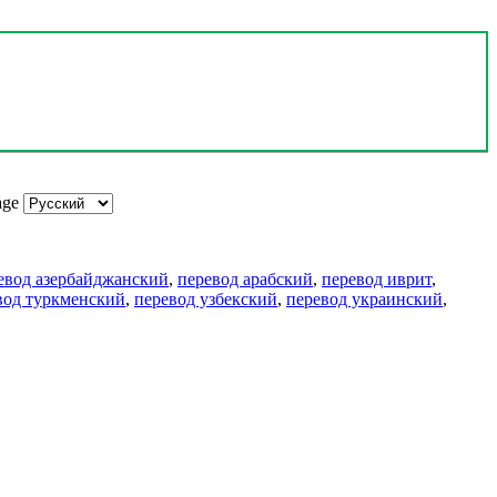
age
евод азербайджанский
,
перевод арабский
,
перевод иврит
,
вод туркменский
,
перевод узбекский
,
перевод украинский
,