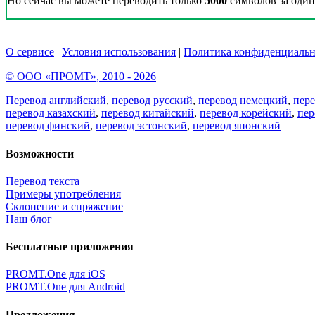
Но сейчас вы можете переводить только
5000
символов за один 
О сервисе
|
Условия использования
|
Политика конфиденциальн
© ООО «ПРОМТ», 2010 - 2026
Перевод английский
,
перевод русский
,
перевод немецкий
,
пер
перевод казахский
,
перевод китайский
,
перевод корейский
,
пер
перевод финский
,
перевод эстонский
,
перевод японский
Возможности
Перевод текста
Примеры употребления
Склонение и спряжение
Наш блог
Бесплатные приложения
PROMT.One для iOS
PROMT.One для Android
Предложения