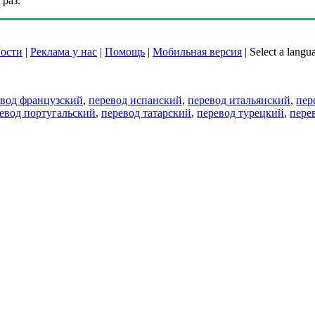
раз.
ости
|
Реклама у нас
|
Помощь
|
Мобильная версия
|
Select a langu
евод французский
,
перевод испанский
,
перевод итальянский
,
пер
евод португальский
,
перевод татарский
,
перевод турецкий
,
пере