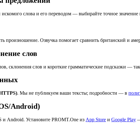
ры предложений
 искомого слова и его переводом — выбирайте точное значение 
ть произношение. Озвучка помогает сравнить британский и аме
онение слов
ов, склонения слов и короткие грамматические подсказки — та
анных
(HTTPS)
. Мы не публикуем ваши тексты; подробности — в
поли
S/Android)
S и Android. Установите PROMT.One из
App Store
и
Google Play
—