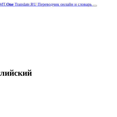
MT.
One
Translate.RU Переводчик онлайн и словарь
нглийский