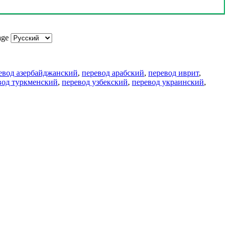
age
евод азербайджанский
,
перевод арабский
,
перевод иврит
,
вод туркменский
,
перевод узбекский
,
перевод украинский
,