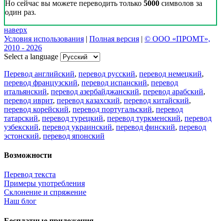
Но сейчас вы можете переводить только
5000
символов за
один раз.
наверх
Условия использования
|
Полная версия
|
© ООО «ПРОМТ»,
2010 - 2026
Select a language
Перевод английский
,
перевод русский
,
перевод немецкий
,
перевод французский
,
перевод испанский
,
перевод
итальянский
,
перевод азербайджанский
,
перевод арабский
,
перевод иврит
,
перевод казахский
,
перевод китайский
,
перевод корейский
,
перевод португальский
,
перевод
татарский
,
перевод турецкий
,
перевод туркменский
,
перевод
узбекский
,
перевод украинский
,
перевод финский
,
перевод
эстонский
,
перевод японский
Возможности
Перевод текста
Примеры употребления
Склонение и спряжение
Наш блог
Бесплатные приложения