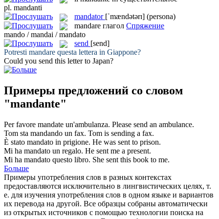
pl.
mandanti
mandator
[ˈmændətərɪ]
(persona)
mandare
глагол
Спряжение
mando / mandai / mandato
send
[send]
Potresti
mandare
questa lettera in Giappone?
Could you
send
this letter to Japan?
Примеры предложений со словом
"mandante"
Per favore
mandate
un'ambulanza.
Please
send
an ambulance.
Tom sta
mandando
un fax.
Tom is
sending
a fax.
È stato
mandato
in prigione.
He was
sent
to prison.
Mi ha
mandato
un regalo.
He
sent
me a present.
Mi ha
mandato
questo libro.
She
sent
this book to me.
Больше
Примеры употребления слов в разных контекстах
предоставляются исключительно в лингвистических целях, т.
е. для изучения употребления слов в одном языке и вариантов
их перевода на другой. Все образцы собраны автоматически
из открытых источников с помощью технологии поиска на